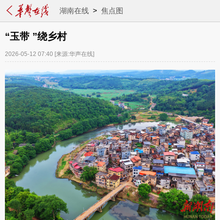
湖南在线
>
焦点图
“玉带 ”绕乡村
2026-05-12 07:40
[来源:华声在线]