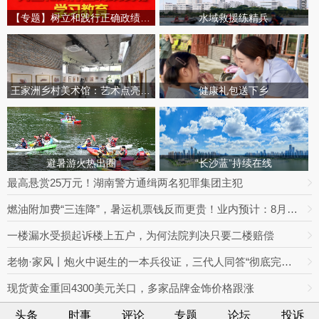
【专题】树立和践行正确政绩观学习教育
水域救援练精兵
王家洲乡村美术馆：艺术点亮田园乡村
健康礼包送下乡
避暑游火热出圈
“长沙蓝”持续在线
最高悬赏25万元！湖南警方通缉两名犯罪集团主犯
燃油附加费“三连降”，暑运机票钱反而更贵！业内预计：8月下旬将迎回落拐点
一楼漏水受损起诉楼上五户，为何法院判决只要二楼赔偿
老物·家风丨炮火中诞生的一本兵役证，三代人同答“彻底完成任务”
现货黄金重回4300美元关口，多家品牌金饰价格跟涨
头条
时事
评论
专题
论坛
投诉