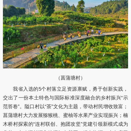
（菖蒲塘村）
我省入选的5个村落立足资源禀赋，勇于创新实践，
交出了一份本土特色与国际标准深度融合的乡村振兴“示
范答卷”。隘口村以“茶”文化为主题，带动村民增收致富；
菖蒲塘村大力发展猕猴桃、蜜柚等水果产业实现振兴；楠
木桥村探索的“连村联创、抱团攻坚”党建引领新模式成为