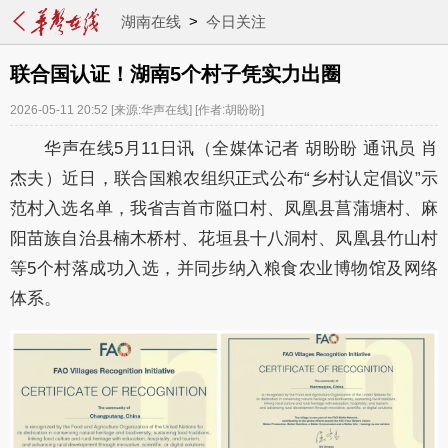
湖南在线
>
今日关注
联合国认证！湖南5个村子凭实力出圈
2026-05-11 20:52
[来源:华声在线]
[作者:胡盼盼]
华声在线5月11日讯（全媒体记者 胡盼盼 通讯员 肖
杰夫）近日，联合国粮农组织正式公布“乡村认定倡议”示
范村入选名单，我省吉首市隘口村、凤凰县菖蒲塘村、麻
阳苗族自治县楠木桥村、花垣县十八洞村、凤凰县竹山村
等5个村落成功入选，并同步纳入粮食农业博物馆及网络
体系。