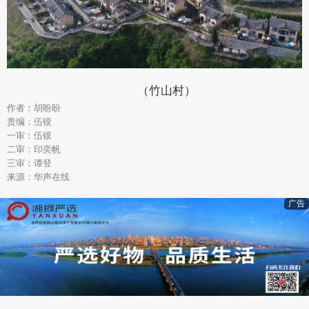
（竹山村）
作者：胡盼盼
责编：伍镆
一审：伍镆
二审：印奕帆
三审：谭登
来源：华声在线
广告