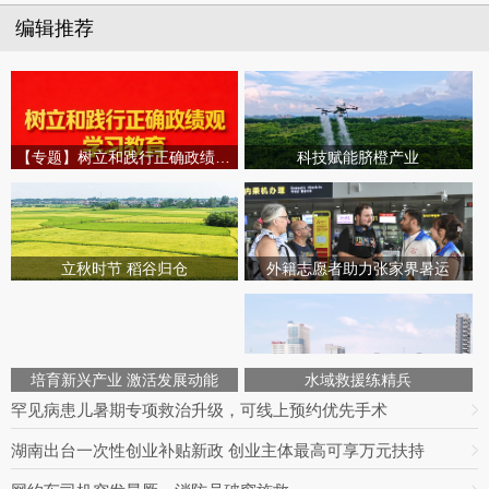
编辑推荐
【专题】树立和践行正确政绩观学习教育
科技赋能脐橙产业
立秋时节 稻谷归仓
外籍志愿者助力张家界暑运
培育新兴产业 激活发展动能
水域救援练精兵
罕见病患儿暑期专项救治升级，可线上预约优先手术
湖南出台一次性创业补贴新政 创业主体最高可享万元扶持