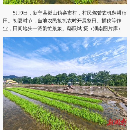
5月9日，新宁县崀山镇窑市村，村民驾驶农机翻耕稻
田。初夏时节，当地农民抢抓农时开展整田、插秧等作
业，田间地头一派繁忙景象。鄢跃斌 摄（湖南图片库）