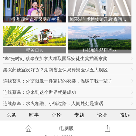
“橘洲唱晚”点亮暑期夜生活
梅溪湖艺术博物馆开启“夜间模式”
稻谷归仓
科技赋能脐橙产业
“皋”光时刻 蔡皋在加拿大领取国际安徒生奖插画家奖
集采药便宜没好货？湖南省医保局释疑医保五大误区
连线蔡皋：外婆就像一件家织的衣裳，温暖了我一辈子
连线蔡皋：你来到这个世界就是成功
连线蔡皋：水火相融、小鸭过路，人间处处是童话
头条
时事
评论
专题
论坛
投诉
电脑版