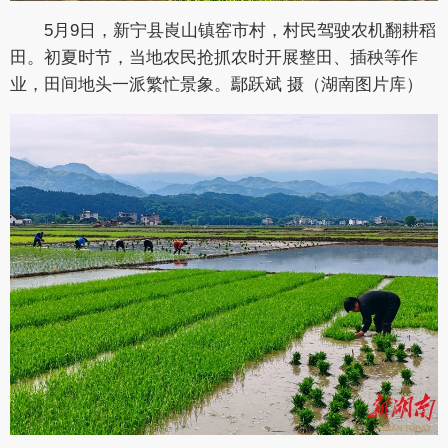
5月9日，新宁县崀山镇窑市村，村民驾驶农机翻耕稻
田。初夏时节，当地农民抢抓农时开展整田、插秧等作
业，田间地头一派繁忙景象。鄢跃斌 摄（湖南图片库）