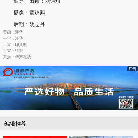
编导、出镜：刘诗琪
摄像：童臻熙
后期：胡志丹
责编：潘华
一审：潘华
二审：印奕帆
三审：谭登
来源：华声在线
广告
编辑推荐