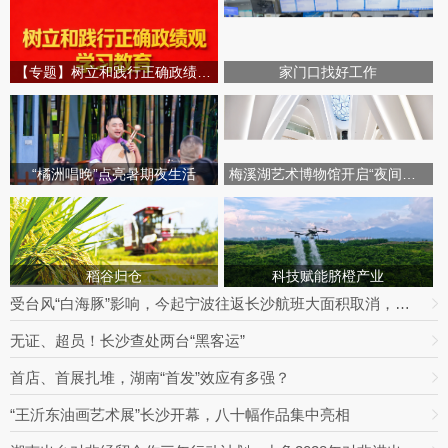
【专题】树立和践行正确政绩观学习教育
家门口找好工作
“橘洲唱晚”点亮暑期夜生活
梅溪湖艺术博物馆开启“夜间模式”
稻谷归仓
科技赋能脐橙产业
受台风“白海豚”影响，今起宁波往返长沙航班大面积取消，明日19趟次全部停飞｜出行早知道
无证、超员！长沙查处两台“黑客运”
首店、首展扎堆，湖南“首发”效应有多强？
“王沂东油画艺术展”长沙开幕，八十幅作品集中亮相