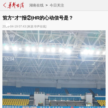
湖南在线
>
今日关注
前方“才”报②|HR的心动信号是？
2026-04-19 07:43
[来源:华声在线]
00:00
/
02:04