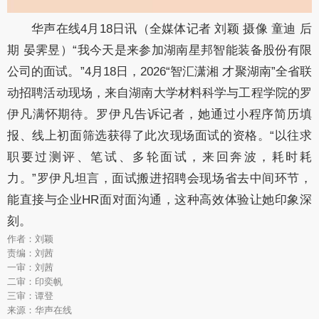
华声在线4月18日讯（全媒体记者 刘颖 摄像 童迪 后
期 晏霁昱）“我今天是来参加湖南星邦智能装备股份有限
公司的面试。”4月18日，2026“智汇潇湘 才聚湖南”全省联
动招聘活动现场，来自湖南大学材料科学与工程学院的罗
伊凡满怀期待。罗伊凡告诉记者，她通过小程序简历填
报、线上初面筛选获得了此次现场面试的资格。“以往求
职要过测评、笔试、多轮面试，来回奔波，耗时耗
力。”罗伊凡坦言，面试搬进招聘会现场省去中间环节，
能直接与企业HR面对面沟通，这种高效体验让她印象深
刻。
作者：刘颖
责编：刘茜
一审：刘茜
二审：印奕帆
三审：谭登
来源：华声在线