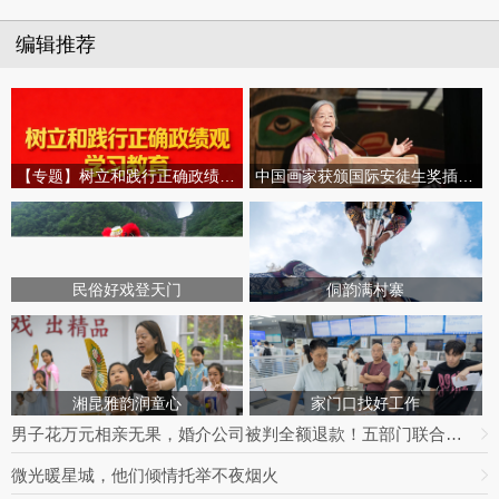
编辑推荐
【专题】树立和践行正确政绩观学习教育
中国画家获颁国际安徒生奖插画家奖
民俗好戏登天门
侗韵满村寨
湘昆雅韵润童心
家门口找好工作
男子花万元相亲无果，婚介公司被判全额退款！五部门联合整治婚介七大乱象
微光暖星城，他们倾情托举不夜烟火