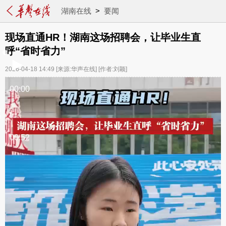
湖南在线
>
要闻
现场直通HR！湖南这场招聘会，让毕业生直
呼“省时省力”
2026-04-18 14:49
[来源:华声在线]
[作者:刘颖]
00:00
/
00:52