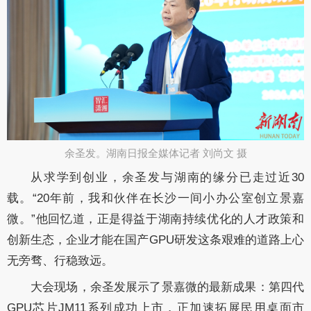
余圣发。湖南日报全媒体记者 刘尚文 摄​
从求学到创业，余圣发与湖南的缘分已走过近
30
载。“2
0
年前，我和伙伴在长沙一间小办公室创立景嘉
微。
”他回忆道，正是得益于湖南持续优化的人才政策和
创新生态，企业才能在国产GPU研发这条艰难的道路上心
无旁骛、行稳致远。
大会现场，余圣发展示了景嘉微的最新成果：第四代
GPU芯片JM11系列成功上市，正加速拓展民用桌面市