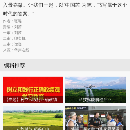
入景嘉微。让我们一起，以‘中国芯’为笔，书写属于这个
时代的答案。”
作者：张璐
责编：刘茜
一审：刘茜
二审：印奕帆
三审：谭登
来源：华声在线
编辑推荐
【专题】树立和践行正确政绩观学习教育
科技赋能脐橙产业
立秋时节 稻谷归仓
外籍志愿者助力张家界暑运