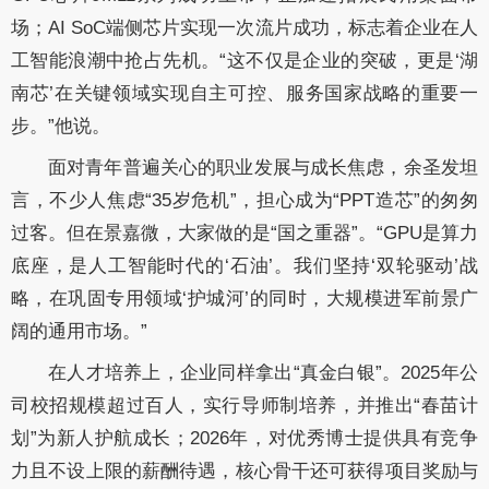
场；AI SoC端侧芯片实现一次流片成功，标志着企业在人
工智能浪潮中抢占先机。“这不仅是企业的突破，更是‘湖
南芯’在关键领域实现自主可控、服务国家战略的重要一
步。”他说。
面对青年普遍关心的职业发展与成长焦虑，余圣发坦
言，不少人焦虑
“35岁危机”，担心成为“PPT造芯”的匆匆
过客。但在景嘉微，大家做的是“国之重器”。“GPU是算力
底座，是人工智能时代的‘石油’。我们坚持‘双轮驱动’战
略，在巩固专用领域‘护城河’的同时，大规模进军前景广
阔的通用市场。”
在人才培养上，企业同样拿出
“真金白银”。2025年公
司校招规模超过百人，实行导师制培养，并推出“春苗计
划”为新人护航成长；2026年，对优秀博士提供具有竞争
力且不设上限的薪酬待遇，核心骨干还可获得项目奖励与