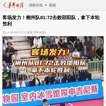
湖南在线
>
视频
客场发力！郴州队81:72击败邵阳队，拿下本轮
胜利
2026-04-04 23:12
[来源:华声在线]
00:00
/
00:13