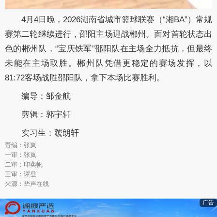
4月4日晚，2026湖南省城市篮球联赛（“湘BA”）常规
赛第二轮继续进行，邵阳主场迎战郴州。面对首轮状态出
色的郴州队，“宝庆铁军”邵阳队在主场全力抵抗，但最终
未能在主场取胜。郴州队凭借更稳定的赛场发挥，以
81:72客场战胜邵阳队，拿下本场比赛胜利。
编导：邹金航
剪辑：郭宇轩
实习生：虢朗轩
责编：张岚
一审：张岚
二审：印奕帆
三审：谭登
来源：华声在线
广告