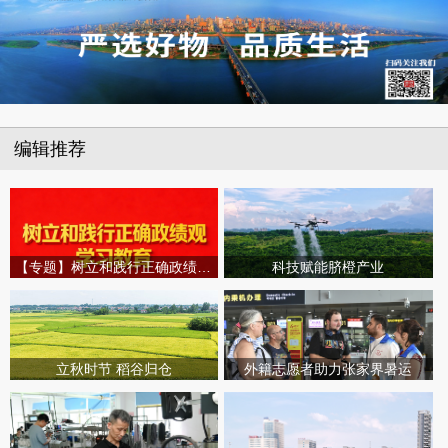
编辑推荐
【专题】树立和践行正确政绩观学习教育
科技赋能脐橙产业
立秋时节 稻谷归仓
外籍志愿者助力张家界暑运