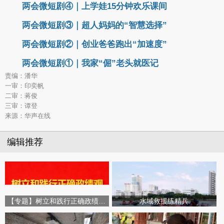
两会微短剧④｜上学娃15分钟欢乐课间
两会微短剧③｜超人妈妈的“智慧选择”
两会微短剧②｜创业爸爸跑出“加速度”
两会微短剧①｜我家“倔”老头就医记
责编：潘华
一审：印奕帆
二审：蒋俊
三审：谭登
来源：华声在线
编辑推荐
【专题】树立和践行正确政绩观学习教育
水域救援练精兵