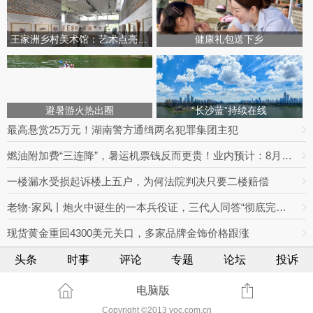
王家洲乡村美术馆：艺术点亮田园乡村
健康礼包送下乡
避暑游火热出圈
“长沙蓝”持续在线
最高悬赏25万元！湖南警方通缉两名犯罪集团主犯
燃油附加费“三连降”，暑运机票钱反而更贵！业内预计：8月下旬将迎回落拐点
一楼漏水受损起诉楼上五户，为何法院判决只要二楼赔偿
老物·家风丨炮火中诞生的一本兵役证，三代人同答“彻底完成任务”
现货黄金重回4300美元关口，多家品牌金饰价格跟涨
头条
时事
评论
专题
论坛
投诉
电脑版
Copyright ©2013 voc.com.cn