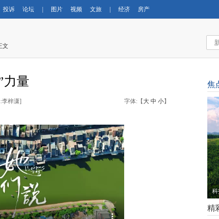
投诉
论坛
|
图片
视频
文旅
|
经济
房产
正文
”力量
焦
:李梓潇
]
字体:【
大
中
小
】
立
精