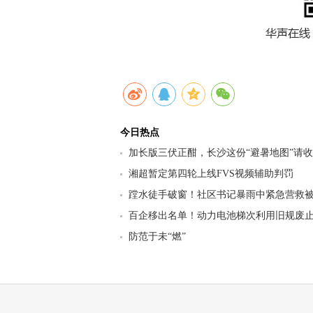
今日热点
加长版三伏正酣，长沙这份“避暑地图”请
九区县（市）清凉坐标
湘超暂定第四轮上线FVS视频辅助判罚
蹚水徒手破窗！社区书记暴雨中紧急营救
百企移出名单！动力电池梯次利用旧规废止
行业迎来强监管洗牌
防范于未“燃”