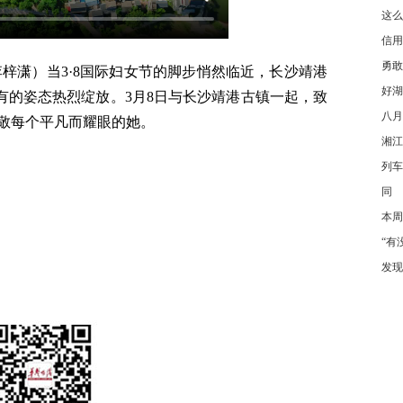
这么
信用
勇敢
李梓潇）当3·8国际妇女节的脚步悄然临近，长沙靖港
好湖
独有的姿态热烈绽放。3月8日与长沙靖港古镇一起，致
八月
敬每个平凡而耀眼的她。
湘江
列车
同
本周
“有
发现