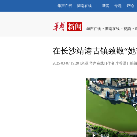
华声在线
湖南在线
|
新闻
专题
评论
华声在线
>
湖南在线
>
视频
> 
在长沙靖港古镇致敬“她
2025-03-07 19:20
[
来源:华声在线
] [
作者:李梓潇
] [
编辑