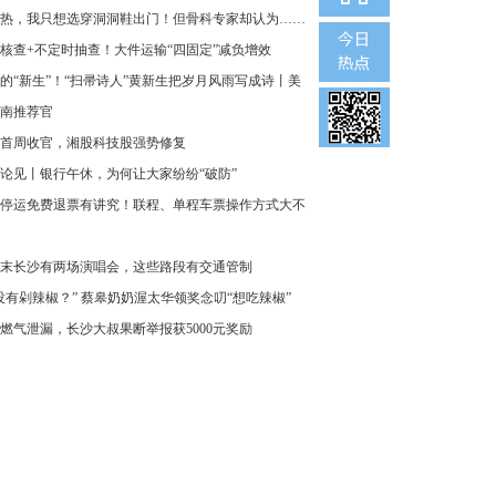
热，我只想选穿洞洞鞋出门！但骨科专家却认为……
核查+不定时抽查！大件运输“四固定”减负增效
的“新生”！“扫帚诗人”黄新生把岁月风雨写成诗丨美
南推荐官
首周收官，湘股科技股强势修复
论见丨银行午休，为何让大家纷纷“破防”
停运免费退票有讲究！联程、单程车票操作方式大不
末长沙有两场演唱会，这些路段有交通管制
没有剁辣椒？” 蔡皋奶奶渥太华领奖念叨“想吃辣椒”
燃气泄漏，长沙大叔果断举报获5000元奖励