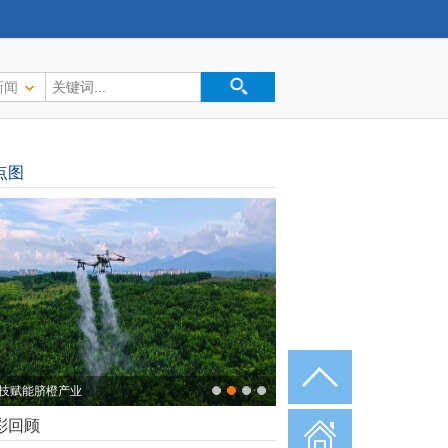
新闻
点图
秋时节 稻谷归仓
彩回顾