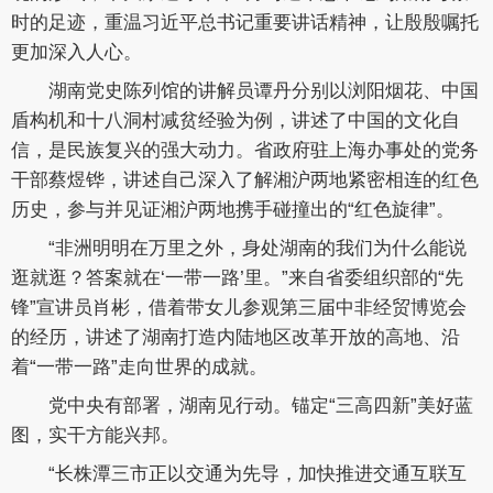
时的足迹，重温习近平总书记重要讲话精神，让殷殷嘱托
更加深入人心。
湖南党史陈列馆的讲解员谭丹分别以浏阳烟花、中国
盾构机和十八洞村减贫经验为例，讲述了中国的文化自
信，是民族复兴的强大动力。省政府驻上海办事处的党务
干部蔡煜铧，讲述自己深入了解湘沪两地紧密相连的红色
历史，参与并见证湘沪两地携手碰撞出的“红色旋律”。
“非洲明明在万里之外，身处湖南的我们为什么能说
逛就逛？答案就在‘一带一路’里。”来自省委组织部的“先
锋”宣讲员肖彬，借着带女儿参观第三届中非经贸博览会
的经历，讲述了湖南打造内陆地区改革开放的高地、沿
着“一带一路”走向世界的成就。
党中央有部署，湖南见行动。锚定“三高四新”美好蓝
图，实干方能兴邦。
“长株潭三市正以交通为先导，加快推进交通互联互