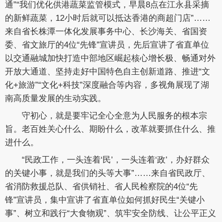
通”“我们优化供港蔬菜监管模式，早晨8点在江永县采摘
的新鲜蔬菜，12小时后就可以抵达香港的商超门店”……
来自省长株潭一体化发展事务中心、长沙海关、省国资
委、省文旅厅的4位“先锋”宣讲员，先后宣讲了省直单位
以交通融城加快打造中部地区崛起核心增长极、畅通对外
开放大通道、坚持走好中国特色自主创新道路、推进“文
化+旅游”“文化+科技”深度融合等内容，多视角展现了湖
南高质量发展的生动实践。
守初心，就是要牢记全心全意为人民服务的根本宗
旨。老百姓关心什么、期盼什么，改革就要抓住什么、推
进什么。
“民政工作，一头连着‘民’，一头连着‘政’，办好群众
的关键小事，就是我们的头等大事”……来自省民政厅、
省消防救援总队、省供销社、省人民检察院的4位“先
锋”宣讲员，集中宣讲了省直单位如何抓好民生“关键小
事”、树立和践行“大食物观”、筑牢安全防线、让公平正义