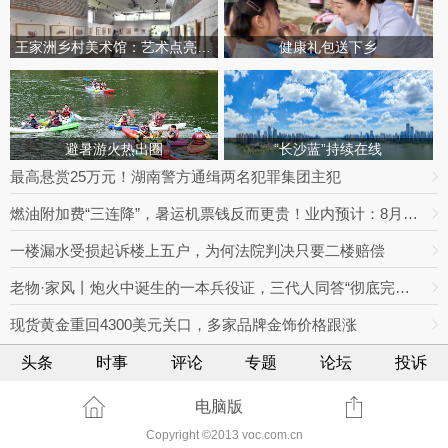
王家洲乡村美术馆：艺术点亮田园乡村
健康礼包送下乡
避暑游火热出圈
“长沙蓝”持续在线
最高悬赏25万元！湖南警方通缉两名犯罪集团主犯
燃油附加费“三连降”，暑运机票钱反而更贵！业内预计：8月下旬将迎回落拐点
一楼漏水受损起诉楼上五户，为何法院判决只要二楼赔偿
老物·家风丨炮火中诞生的一本兵役证，三代人同答“彻底完成任务”
现货黄金重回4300美元关口，多家品牌金饰价格跟涨
头条
时事
评论
专题
论坛
投诉
电脑版
Copyright ©2013 voc.com.cn