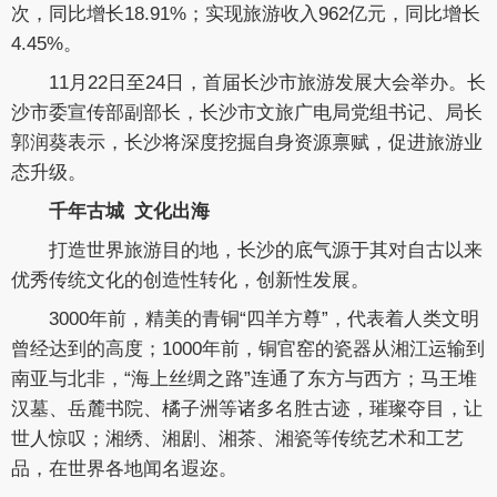
次，同比增长18.91%；实现旅游收入962亿元，同比增长
4.45%。
11月22日至24日，首届长沙市旅游发展大会举办。长
沙市委宣传部副部长，长沙市文旅广电局党组书记、局长
郭润葵表示，长沙将深度挖掘自身资源禀赋，促进旅游业
态升级。
千年古城 文化出海
打造世界旅游目的地，长沙的底气源于其对自古以来
优秀传统文化的创造性转化，创新性发展。
3000年前，精美的青铜“四羊方尊”，代表着人类文明
曾经达到的高度；1000年前，铜官窑的瓷器从湘江运输到
南亚与北非，“海上丝绸之路”连通了东方与西方；马王堆
汉墓、岳麓书院、橘子洲等诸多名胜古迹，璀璨夺目，让
世人惊叹；湘绣、湘剧、湘茶、湘瓷等传统艺术和工艺
品，在世界各地闻名遐迩。