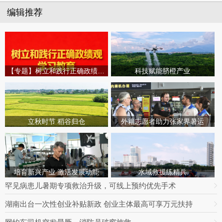
编辑推荐
【专题】树立和践行正确政绩观学习教育
科技赋能脐橙产业
立秋时节 稻谷归仓
外籍志愿者助力张家界暑运
培育新兴产业 激活发展动能
水域救援练精兵
罕见病患儿暑期专项救治升级，可线上预约优先手术
湖南出台一次性创业补贴新政 创业主体最高可享万元扶持