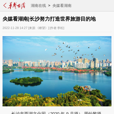
湖南在线
>
央媒看湖南
央媒看湖南|长沙努力打造世界旅游目的地
2022-11-28 14:27
[来源:《瞭望》]
[作者:李松]
长沙市西湖文化园（2020 年 9 月摄） 周灿黎摄