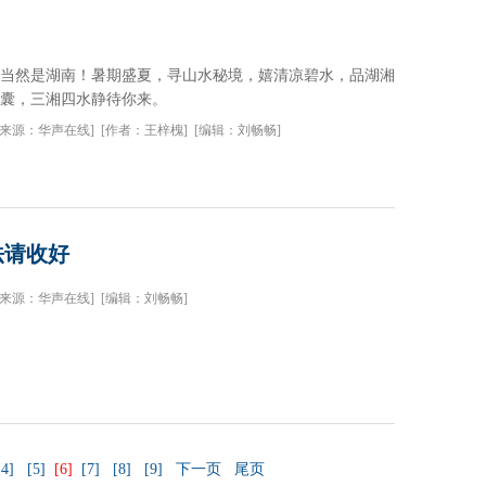
！
当然是湖南！暑期盛夏，寻山水秘境，嬉清凉碧水，品湖湘
囊，三湘四水静待你来。
[来源：华声在线]
[作者：王梓槐]
[编辑：刘畅畅]
法请收好
[来源：华声在线]
[编辑：刘畅畅]
[4]
[5]
[6]
[7]
[8]
[9]
下一页
尾页