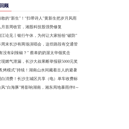
回顾
勇敢的“新生”！“扫帚诗人”黄新生把岁月风雨
写成诗丨美好湖南推荐官
八月首周收官，湘股科技股强势修复
湘江论见丨银行午休，为何让大家纷纷“破防”
本周末长沙有两场演唱会，这些路段有交通管
制
“有没有剁辣椒？” 蔡皋奶奶渥太华领奖念
叨“想吃辣椒”
发现燃气泄漏，长沙大叔果断举报获5000元奖
励
“炙烤模式”持续！湖南山水间藏着古人的避暑
智慧
明白消费！长沙主城区共享（电）单车收费标
准请收好
台风“白海豚”将影响湖南，湘东局地暴雨伴8～
10级大风