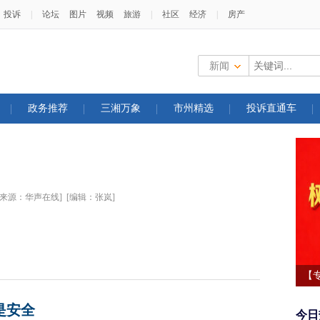
投诉
|
论坛
图片
视频
旅游
|
社区
经济
|
房产
新闻
政务推荐
三湘万象
市州精选
投诉直通车
[来源：华声在线]
[编辑：张岚]
【
学
是安全
今日