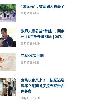
“国际张”，被欧洲人挤爆了
08月07日 06:44
教师夫妻公益“带娃”，回乡
开了6年免费暑期班｜26℃
08月07日 06:49
立秋·秋实可期
08月07日 06:38
发热咳嗽又来了，新冠还是
流感？湖南省疾控专家告诉
你答案
08月06日 15:58