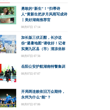
勇敢的“新生”！“扫帚诗
人”黄新生把岁月风雨写成诗
丨美好湖南推荐官
08月07日 17:14
加长版三伏正酣，长沙这
份“避暑地图”请收好！记者
实测九区县（市）清凉坐标
08月07日 07:56
岳阳公安护航湖南特警集训
08月07日 07:07
开局两连败依旧万众期待，
永州为什么“能”？
08月07日 07:06