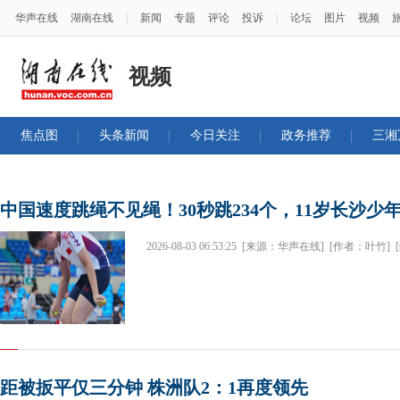
华声在线
湖南在线
|
新闻
专题
评论
投诉
|
论坛
图片
视频
视频
焦点图
头条新闻
今日关注
政务推荐
三湘
中国速度跳绳不见绳！30秒跳234个，11岁长沙少
2026-08-03 06:53:25
[来源：华声在线]
[作者：叶竹]
距被扳平仅三分钟 株洲队2：1再度领先