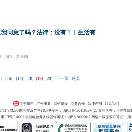
过我同意了吗？法律：没有！︱生活有
]
[编辑：洪晓懿]
]
[16]
[17]
[18]
[19]
[20]
下一页
尾页
关于华声
-
广告服务
-
网站建设
-
商务合作
-
法律声明
-
联系我们
新闻) 0731-84329948(合作及广告) ICP备案号：
湘ICP备10011883号-25
版权所有：华声在线
湘ICP证010023 增值电信业务经营许可证：湘B2-20080017 网络出版服务许可证：(署