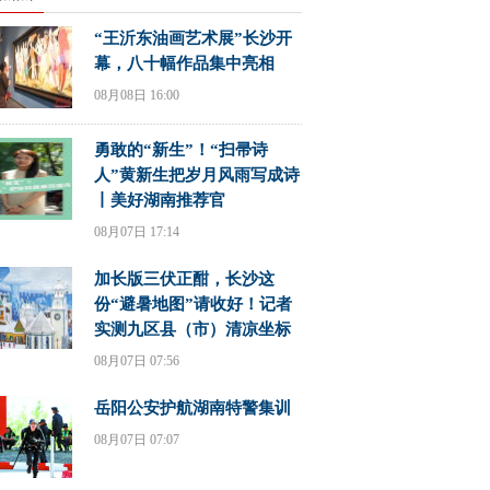
“王沂东油画艺术展”长沙开
幕，八十幅作品集中亮相
08月08日 16:00
勇敢的“新生”！“扫帚诗
人”黄新生把岁月风雨写成诗
丨美好湖南推荐官
08月07日 17:14
加长版三伏正酣，长沙这
份“避暑地图”请收好！记者
实测九区县（市）清凉坐标
08月07日 07:56
岳阳公安护航湖南特警集训
08月07日 07:07