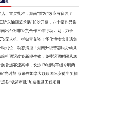
回顾
首店、首展扎堆，湖南“首发”效应有多强？
“王沂东油画艺术展”长沙开幕，八十幅作品集
中亮相
湖南出台对非经贸合作三年行动计划，力争
2028年对非进出口额达800亿元
试飞无人机、拼贴青花瓷！怀化博物馆非遗集
市玩起“跨次元”
补助到位、动态清退！湖南升级普惠民办幼儿
园认定与管理
东航机票退改签新规生效，免费退票时限从30
天缩至14天
护航暑运客流高峰，长沙130组动车组今明两
日全部上线运行
“皋”光时刻 蔡皋在加拿大领取国际安徒生奖插
画家奖
宁远县“极简审批”加速推进工程项目