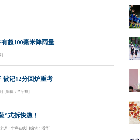
有超100毫米降雨量
]
 被记12分回炉重考
]
[编辑：兰宇琪]
葱”式拆快递！
[来源：华声在线]
[编辑：潘华]