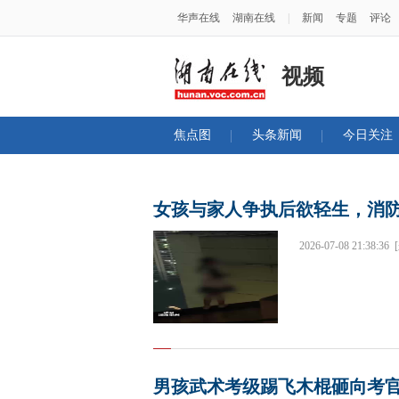
华声在线
湖南在线
|
新闻
专题
评论
视频
焦点图
头条新闻
今日关注
女孩与家人争执后欲轻生，消
2026-07-08 21:38:36
男孩武术考级踢飞木棍砸向考