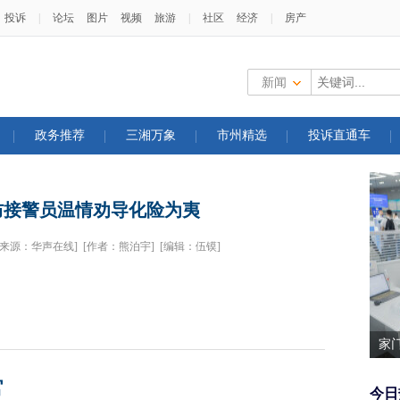
投诉
|
论坛
图片
视频
旅游
|
社区
经济
|
房产
新闻
政务推荐
三湘万象
市州精选
投诉直通车
防接警员温情劝导化险为夷
[来源：华声在线]
[作者：熊泊宇]
[编辑：伍镆]
家
官
今日