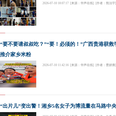
2026-07-10 18:07:17
[来源：华声在线]
[作者：熊泊宇
“要不要请叔叔吃？”“要！必须的！”广西贵港获
推介家乡米粉
2026-07-10 11:42:16
[来源：华声在线]
[作者：曹妍雍
“出片儿”变出警！湘乡5名女子为博流量在马路中央