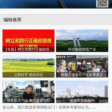
编辑推荐
【专题】树立和践行正确政绩观学习教育
科技赋能脐橙产业
立秋时节 稻谷归仓
外籍志愿者助力张家界暑运
培育新兴产业 激活发展动能
水域救援练精兵
这么热，我只想选穿洞洞鞋出门！但骨科专家却认为……