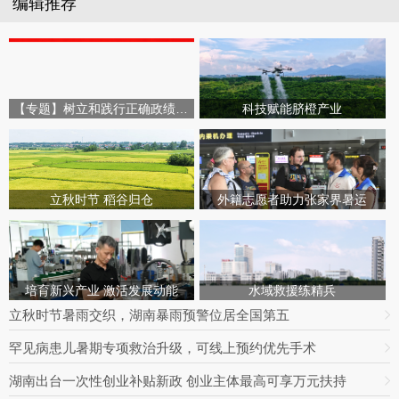
编辑推荐
【专题】树立和践行正确政绩观学习教育
科技赋能脐橙产业
立秋时节 稻谷归仓
外籍志愿者助力张家界暑运
培育新兴产业 激活发展动能
水域救援练精兵
立秋时节暑雨交织，湖南暴雨预警位居全国第五
罕见病患儿暑期专项救治升级，可线上预约优先手术
湖南出台一次性创业补贴新政 创业主体最高可享万元扶持