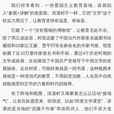
我们经常看到，一些爱国主义教育基地，容易陷
入“参观+讲解”的老套路。清溪村不一样，它把“文学”这个
软实力用活了，让教育变得有温度、有味道。
它建了一个“没有围墙的博物馆”，让教育无处不在。
除了周立波故居，村里还建了中国当代作家签名版图书珍
藏馆和22家以王蒙、贾平凹等名家命名的作家书屋。馆里
收藏了近10万册作家签名书和手稿，通过4个历史时期的
文学成就展，生动展现了中国共产党领导下中国文学的发
展脉络。走在村里，可能转角就是一间书屋，这种氛围本
身就是一种浸润式的教育，不用刻意说教，人在其中自然
就能感受到文学的力量和时代的脉搏。
有了阵地和氛围，清溪村又琢磨着怎么让活动“接地
气”，让老百姓愿意来、听得进。比如“田埂文学课堂”，讲
课的是当地的“泥腿子作家”和农民诗人，他们不讲大道