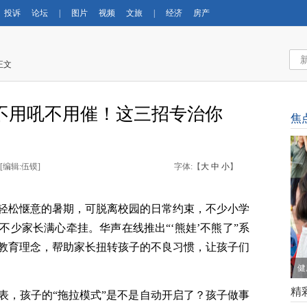
投诉
论坛
|
图片
视频
文旅
|
经济
房产
正文
 不用吼不用催！这三招专治你
焦
 [
编辑:伍镆
]
字体:【
大
中
小
】
轻松惬意的暑期，可脱离校园的日常约束，不少小学
少家长满心牵挂。华声在线推出“‘熊娃’不熊了”系
教育理念，帮助家长扭转孩子的不良习惯，让孩子们
健
精
表，孩子的“拖拉模式”是不是自动开启了？
孩子做事