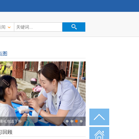
新闻
点图
康礼包送下乡
彩回顾