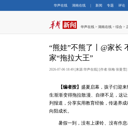
华声在线
湖南在线
|
新闻
专题
评论
华声在线
>
湖南在线
>
综合
> 
“熊娃”不熊了丨@家长
家“拖拉大王”
2026-07-06 18:49
[
来源:华声在线
] [
作者:张梅 张曼雪
]
【编者按】
盛夏启幕，孩子们迎来
生渐渐变得拖拉散漫、自律不足，这让不
列报道，分享实用教育经验，传递养成
向阳成长。
暑假一到，没有上课铃、没有作息