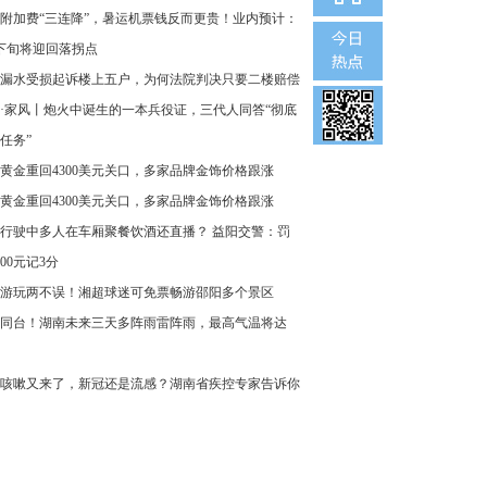
附加费“三连降”，暑运机票钱反而更贵！业内预计：
下旬将迎回落拐点
漏水受损起诉楼上五户，为何法院判决只要二楼赔偿
·家风丨炮火中诞生的一本兵役证，三代人同答“彻底
任务”
黄金重回4300美元关口，多家品牌金饰价格跟涨
黄金重回4300美元关口，多家品牌金饰价格跟涨
行驶中多人在车厢聚餐饮酒还直播？ 益阳交警：罚
000元记3分
游玩两不误！湘超球迷可免票畅游邵阳多个景区
同台！湖南未来三天多阵雨雷阵雨，最高气温将达
咳嗽又来了，新冠还是流感？湖南省疾控专家告诉你