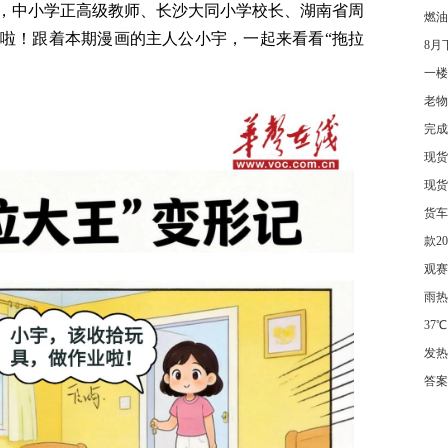
，中
小学正高级教师、长沙大同小学校长、湖南省周
燃油
啦！跟着本期漫画的主人公小宇，一起来看看“拖拉
8月
一楼
老物
完成
现货
现货
货车
款2
观赛
雨热
37℃
发热
答案