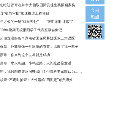
”光时刻 蔡皋在加拿大领取国际安徒生奖插画家奖
县“极简审批”加速推进工程项目
年才俊的一场“双向奔赴”——“智汇潇湘 才聚宝
2026年暑期高校邵阳学子代表座谈会侧记
药便宜没好货？湖南省医保局释疑医保五大误区
蔡皋：外婆就像一件家织的衣裳，温暖了我一辈子
蔡皋：你来到这个世界就是成功
蔡皋：水火相融、小鸭过路，人间处处是童话
热，我只想选穿洞洞鞋出门！但骨科专家却认为……
核查+不定时抽查！大件运输“四固定”减负增效