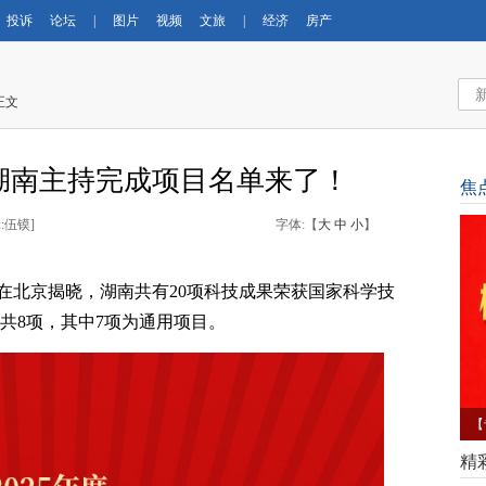
投诉
论坛
|
图片
视频
文旅
|
经济
房产
正文
，湖南主持完成项目名单来了！
焦
:伍镆
]
字体:【
大
中
小
】
奖在北京揭晓
，
湖南共有20项科技成果荣获国家科学技
共8项，其中7项为通用项目。
家
精