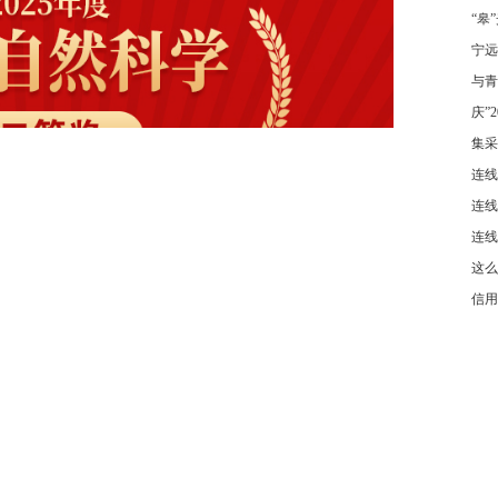
“皋
宁远
与青
庆”
集采
连线
连线
连线
这么
信用