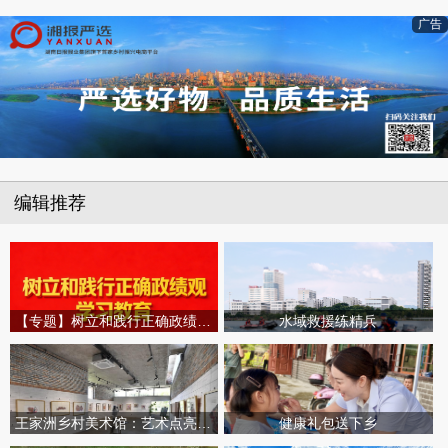
广告
编辑推荐
【专题】树立和践行正确政绩观学习教育
水域救援练精兵
王家洲乡村美术馆：艺术点亮田园乡村
健康礼包送下乡