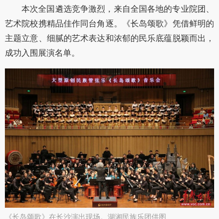
本次全国遴选竞争激烈，来自全国各地的专业院团、
艺术院校携精品佳作同台角逐。《长岛颂歌》凭借鲜明的
主题立意、细腻的艺术表达和浓郁的民乐底蕴脱颖而出，
成功入围展演名单。
《长岛颂歌》在长沙演出现场。​湖湘民族乐团供图