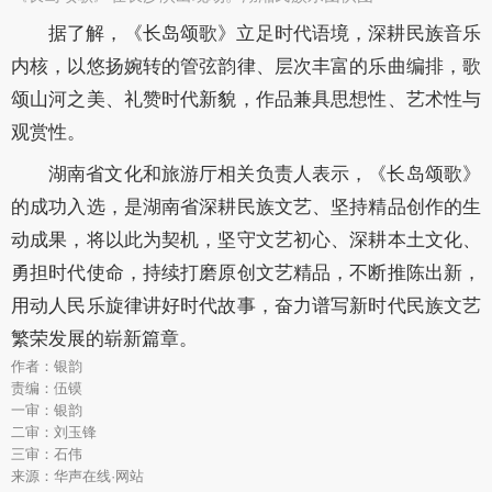
据了解，《长岛颂歌》立足时代语境，深耕民族音乐
内核，以悠扬婉转的管弦韵律、层次丰富的乐曲编排，歌
颂山河之美、礼赞时代新貌，作品兼具思想性、艺术性与
观赏性。
湖南省文化和旅游厅相关负责人表示，《长岛颂歌》
的成功入选，是湖南省深耕民族文艺、坚持精品创作的生
动成果，将以此为契机，坚守文艺初心、深耕本土文化、
勇担时代使命，持续打磨原创文艺精品，不断推陈出新，
用动人民乐旋律讲好时代故事，奋力谱写新时代民族文艺
繁荣发展的崭新篇章。
作者：银韵
责编：伍镆
一审：银韵
二审：刘玉锋
三审：石伟
来源：华声在线·网站