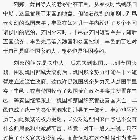
刘邦、萧何等人的老家都在丰邑。从春秋时代到战国
中期，这里都属于宋国的地盘。但随着战乱的加剧，到风
云变幻的战国末年，丰邑在短短几十年内经历了多个不同
诸侯国的统治。齐国灭宋时，丰邑被齐国短暂吞并，随后
五国伐齐，丰邑先后落入魏国和楚国控制。丰邑的百姓对
于自己是哪个国家的人，想必也是很困惑的。
刘邦的祖先是关中人，后来来到魏国……到秦国灭
魏、围攻魏国都城大梁前后，魏国残余势力可能在丰邑短
暂建立过流亡政府。这也许是魏国残余势力又从楚国手里
夺了丰邑，或者楚国收容了魏国流亡政府并将其安置在丰
邑。等秦国继续东进，魏国和楚国终究都被秦国灭亡，丰
邑也成了统一的秦帝国泗水郡沛县的一部分。丰沛地区经
历了如此频繁的权力更迭，民众对这些国家自然也不会有
什么归属感和忠诚感可言，毕竟，对于一般人来说，只不
过换了个长官来收税征兵。而萧何就在这个时候作为沛县