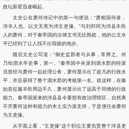
政坛新星迅速崛起。
太史公在萧何传记中的第一句便说：“萧相国何者，
沛丰人也。以文无害为沛主吏掾。”与刘邦同为沛县丰邑
人的萧何，对于秦帝国的法律文书无比熟稔，他的公文水
平已经到了让人找不出瑕疵的地步。
随后太史公写道：“御史监郡者与从事，常辨之。何
乃给泗水卒史事，第一。”秦帝国中央派到泗水郡的特派
员曾经与萧何一起处理公务，萧何显示出了超凡的行政水
平，并且获得了整个泗水郡的考核第一名。就这样，在秦
始皇征服丰邑周边不久，萧何显示出了远高于同僚的行政
能力。秦帝国派来的沛县县令要想有效治理辖区，自然离
不开萧何这种有能力的本土实力派支持，于是便任命萧何
为主吏掾。
从字面上看，“主吏掾”这个职位主要负责整个沛县吏