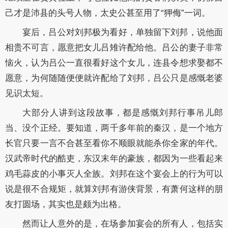
己才是沛县的头号人物，太史公甚至用了“狎侮”一词。
宴后，吕公对刘邦极为看好，单独留下刘邦，说他面
相贵不可言，愿意把女儿吕雉许配给他。吕公的妻子非常
恼火，认为吕公一直很看好这个女儿，连县令想求娶都不
愿意，为何随随便便就许配给了刘邦，吕公只是感慨老婆
见识太短。
大部分人讲到这段故事，都是感慨刘邦行事吊儿郎
当、没个正经。要知道，两千多年前的秦汉，是一个地方
长官只要一言不合甚至看你不顺眼就能杀你全家的年代。
汉武帝时代的酷吏，东汉末年的豪族，都因为一些看起来
鸡毛蒜皮的小事灭人全族。刘邦在这个宴会上的行为可以
说是很不合规矩，就算刘邦有游侠背景，有萧何这样的朋
友打圆场，其实也是颇为出格。
然而让人意外的是，在场参加宴会的所有人，包括实