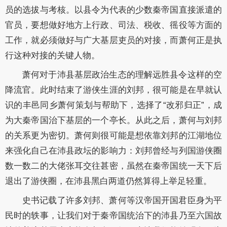
员的选拔与考核。以县令为代表的少数秦帝国直接派遣的
官员，要想做好地方上行政、司法、税收、徭役等方面的
工作，就必须做好与广大基层吏员的对接，而萧何正是执
行这种对接的关键人物。
萧何对于沛县基层政治生态的理解远胜县令这样的空
降流官。此时结束了游侠生涯的刘邦，很可能是在早就认
识的丰邑同乡萧何策划与帮助下，选择了“改邪归正”，成
为大秦帝国治下基层的一个亭长。从此之后，萧何与刘邦
的关系更为密切。萧何则很可能是想依靠刘邦的江湖地位
来强化自己在沛县政坛的影响力：刘邦曾经与列国游侠圈
数一数二的大佬张耳交往甚密，虽然在秦帝国统一天下后
退出了游侠圈，在沛县黑白两道仍然算得上举足轻重。
史书记载了许多刘邦、萧何等汉帝国开国君臣身为平
民时的轶事，让我们对于秦帝国统治下的沛县乃至六国故