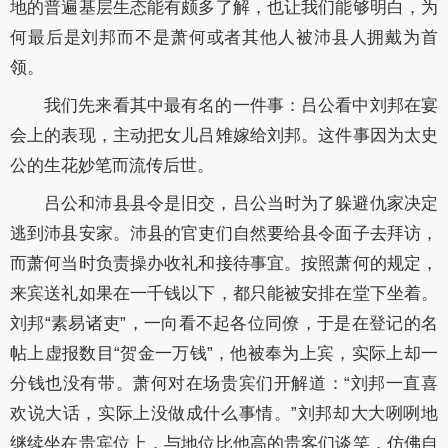
地的普遍基层生态能有颇多了解，也让我们能够明白，为
何最后是刘邦而不是萧何或者其他人被沛县人拥戴为首
领。
我们先来看其中最有名的一件事：吕公看中刘邦在宴
会上的表现，主动把女儿吕雉嫁给刘邦。这件事因为太史
公的生花妙笔而流传后世。
吕公和沛县县令是旧交，吕公当时为了躲避仇家决定
逃到沛县安家。沛县的官吏们自然要给县令面子去拜访，
而萧何当时负责操办收礼和接待事宜。按照萧何的规定，
来宾送礼如果在一千钱以下，都只能被安排在堂下坐着。
刘邦“素易诸吏”，一向看不起各位同僚，于是在登记的名
帖上虚报数目“贺金一万钱”，他被奉为上宾，实际上却一
分钱也没有带。萧何对在场贵宾们开解道：“刘邦一直喜
欢说大话，实际上没做成什么事情。”刘邦却大大咧咧地
继续坐在贵宾位上，与地位比他高的贵客们谈笑，仿佛自