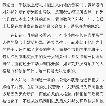
际送出一千钱以上贺礼才能进入内场的贵宾们，竟然没有
对刘邦的所作所为提出异议，反而都觉得理所当然。作为
沛县政坛本土实力派的萧何，看似数落了刘邦一句，实质
上却是在给没拿到贺钱的吕公台阶下，避免各方的尴尬。
在初到沛县的吕公看来，一个小小的亭长在县里头面
人物的聚会上嬉笑怒骂、谈笑风生，一副凌驾于他们之上
的样子，反而成了宴会的主角，而整个沛县的本地班子，
包括沛县本地吏员中的头号人物萧何，都觉得这一切理所
当然，萧何还会主动为刘邦开解。如果刘邦没有顶尖的人
格魅力和领袖气质，这一切是无法想象的。
正因如此，看到这一幕的吕公毫不犹豫地选择把女儿
嫁给了刘邦。在后来的史书定调中，刘邦能成为汉高祖更
多是因为天命所归，而他超凡的人格魅力和领袖气质反而
被淡化了。不过从这场闹剧以及后来刘邦义释刑徒并和他