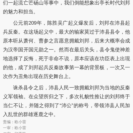
们一起流亡芒砀山等事中，我们倒能想象出亭长时代刘邦
的魅力和担当。
公元前209年，陈胜吴广起义爆发后，刘邦在沛县起
兵反秦。在这场起义中，最大的输家莫过于沛县县令，他
原本听从萧何、曹参之言愿意拥戴刘邦，后来大概率会成
为汉帝国开国元勋之一。然而在最后关头，县令鬼使神差
地选择了反悔，死于非命不说，原本应该在功臣表上出现
的他，成了刘邦起兵反秦故事第一幕的背景板，一次又一
次作为丑角出现在历史舞台上。
诛杀县令之后，沛县人民一致拥戴刘邦为当地的反秦
义军领袖。在众望所归之下，多次礼貌性推让的刘邦终于
当仁不让，并随之得到了“沛公”的称号，带领沛县人民加
入乱世的群雄逐鹿之中。
责编：欧小雷
一审：欧小雷