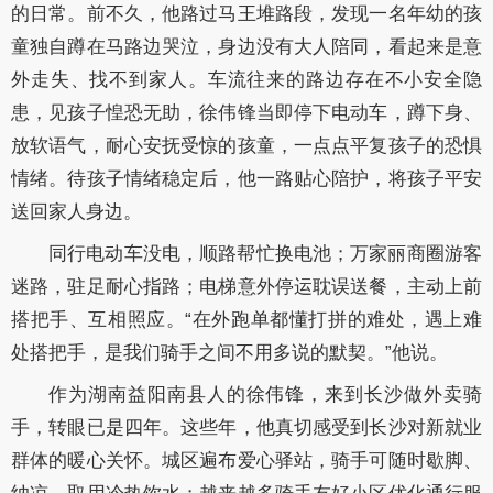
的日常。前不久，他路过马王堆路段，发现一名年幼的孩
童独自蹲在马路边哭泣，身边没有大人陪同，看起来是意
外走失、找不到家人。车流往来的路边存在不小安全隐
患，见孩子惶恐无助，徐伟锋当即停下电动车，蹲下身、
放软语气，耐心安抚受惊的孩童，一点点平复孩子的恐惧
情绪。待孩子情绪稳定后，他一路贴心陪护，将孩子平安
送回家人身边。
同行电动车没电，顺路帮忙换电池；万家丽商圈游客
迷路，驻足耐心指路；电梯意外停运耽误送餐，主动上前
搭把手、互相照应。“在外跑单都懂打拼的难处，遇上难
处搭把手，是我们骑手之间不用多说的默契。”他说。
作为湖南益阳南县人的徐伟锋，来到长沙做外卖骑
手，转眼已是四年。这些年，他真切感受到长沙对新就业
群体的暖心关怀。城区遍布爱心驿站，骑手可随时歇脚、