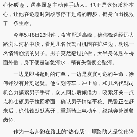
心怀暖意，遇事愿意主动伸手助人。也正是这份质朴本
心，让他在危急时刻毅然停下赶路的脚步，挺身而出挽救
了一条生命。
今年5月8日23时许，夜宵配送高峰，徐伟锋途经远大
路浏阳河桥中段，看见几名代驾司机围在护栏边，劝说一
名情绪崩溃的男子。男子突然翻过护栏，大半身体悬在桥
面外侧，身下便是湍急河水，稍有失衡便会坠河。
一边是即将超时的订单，一边是岌岌可危的生命，徐
伟锋没有片刻迟疑。他立刻停车，冲上前，和几名代驾司
机合力攥紧男子手臂，众人同步后倾借力，咬紧牙关一点
点将壮硕男子拉回桥面。确认男子情绪平稳、民警正在赶
来后，徐伟锋默默离开，重新骑上电动车，继续奔赴送餐
岗位。
作为一名奔跑在路上的“热心肠”，顺路助人是徐伟锋