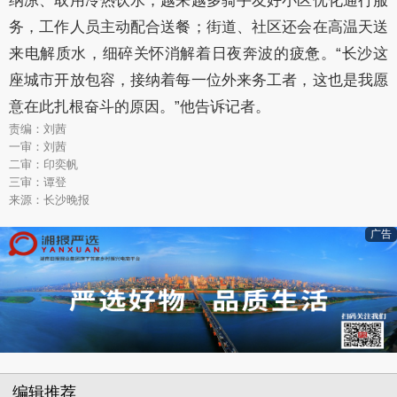
纳凉、取用冷热饮水；越来越多骑手友好小区优化通行服
务，工作人员主动配合送餐；街道、社区还会在高温天送
来电解质水，细碎关怀消解着日夜奔波的疲惫。“长沙这
座城市开放包容，接纳着每一位外来务工者，这也是我愿
意在此扎根奋斗的原因。”他告诉记者。
责编：刘茜
一审：刘茜
二审：印奕帆
三审：谭登
来源：长沙晚报
广告
编辑推荐