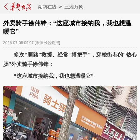
湖南在线
>
三湘万象
外卖骑手徐伟锋：“这座城市接纳我，我也想温
暖它”
2026-07-08 09:07
[来源:长沙晚报]
多次“顺路”救援、经常“搭把手”，穿梭街巷的“热心
肠”外卖骑手徐伟锋：
“这座城市接纳我，我也想温暖它”