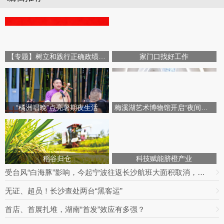
【专题】树立和践行正确政绩观学习教育
家门口找好工作
“橘洲唱晚”点亮暑期夜生活
梅溪湖艺术博物馆开启“夜间模式”
稻谷归仓
科技赋能脐橙产业
受台风“白海豚”影响，今起宁波往返长沙航班大面积取消，明日19趟次全部停飞｜出行早知道
无证、超员！长沙查处两台“黑客运”
首店、首展扎堆，湖南“首发”效应有多强？