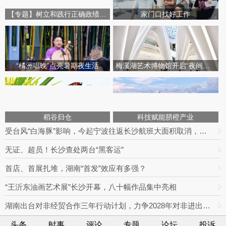
【专题】树立和践行正确政绩观学习教育
家门口找好工作
“橘洲唱晚”点亮暑期夜生活
梅溪湖艺术博物馆开启“夜间模式”
稻谷归仓
科技赋能脐橙产业
受台风“白海豚”影响，今起宁波往返长沙航班大面积取消，明日19趟次全部停飞｜出行早知道
无证、超员！长沙查处两台“黑客运”
首店、首展扎堆，湖南“首发”效应有多强？
“王沂东油画艺术展”长沙开幕，八十幅作品集中亮相
湖南出台对非经贸合作三年行动计划，力争2028年对非进出口额达800亿元
头条
时事
评论
专题
论坛
投诉