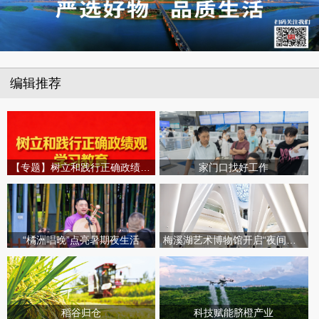
编辑推荐
【专题】树立和践行正确政绩观学习教育
家门口找好工作
“橘洲唱晚”点亮暑期夜生活
梅溪湖艺术博物馆开启“夜间模式”
稻谷归仓
科技赋能脐橙产业