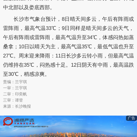
中北部以及娄底西部。
长沙市气象台预计，8日晴天间多云，午后有阵雨或
雷阵雨，最高气温33℃；9日同样是晴天间多云的天气，
午后有阵雨或雷阵雨，最高气温升至34℃，体感闷热如蒸
桑拿；10日以晴天为主，最高气温35℃，最低气温也升至
27℃。周末迎来降雨：11日长沙多云转小雨，但最高气温
仍维持在35℃，闷热感十足。12日阴天有中雨，最高温跌
至30℃，稍感凉爽。
责编：兰宇琪
一审：兰宇琪
二审：印奕帆
三审：谭登
来源：长沙晚报
广告