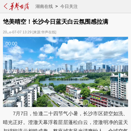
湖南在线
>
今日关注
绝美晴空！长沙今日蓝天白云氛围感拉满
2026-07-07 13:29
[来源:华声在线]
00:00
/
00:59
7月7日，恰逢二十四节气小暑，长沙市区碧空如洗、
晴光正好。澄澈天幕浮着层层蓬松白云，澄澈明净的蓝天