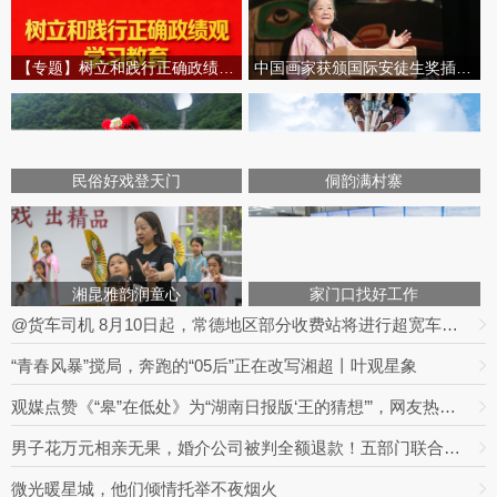
【专题】树立和践行正确政绩观学习教育
中国画家获颁国际安徒生奖插画家奖
民俗好戏登天门
侗韵满村寨
湘昆雅韵润童心
家门口找好工作
@货车司机 8月10日起，常德地区部分收费站将进行超宽车道改造
“青春风暴”搅局，奔跑的“05后”正在改写湘超丨叶观星象
观媒点赞《“皋”在低处》为“湖南日报版‘王的猜想’”，网友热议：党报头版可以这么起标题
男子花万元相亲无果，婚介公司被判全额退款！五部门联合整治婚介七大乱象
微光暖星城，他们倾情托举不夜烟火