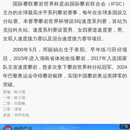
国际攀联攀岩世界杯是由国际攀岩联合会（IFSC）
主办的全球最高水平系列攀岩赛事，每年在全球多国设立
分站赛。本赛季攀岩世界杯增设3站速度系列赛，首站为
克拉科夫站。速度系列赛设置男、女四赛道速度赛，男、
女双人速度接力赛以及混合速度接力赛等项目。
2000年5月，邓丽娟出生于耒阳。早年练习田径项
目，2015年进入湖南省体校改练攀岩，2017年入选国家
队主攻速度攀岩，曾多次拿下攀岩世界杯分站冠军。2024
年巴黎奥运会夺得攀岩银牌，实现中国攀岩奥运奖牌零的
突破。
责编：欧小雷
一审：欧小雷
二审：印奕帆
三审：谭登
来源：华声在线
广告