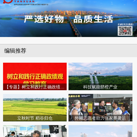
编辑推荐
【专题】树立和践行正确政绩观学习教育
科技赋能脐橙产业
立秋时节 稻谷归仓
外籍志愿者助力张家界暑运