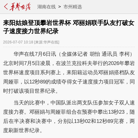
湖南在线
>
市州精选
耒阳姑娘登顶攀岩世界杯 邓丽娟联手队友打破女
子速度接力世界纪录
2026-07-07 10:18
[来源:华声在线]
华声在线7月6日讯（全媒体记者 胡怡 通讯员 李柯）
北京时间7月5日凌晨，在波兰克拉科夫举行的2026年攀岩
世界杯速度项目系列赛上，耒阳籍运动员邓丽娟搭档队友
周娅菲，以12秒89的成绩夺得女子速度接力项目冠军，同
时打破该项目世界纪录。
当天的比赛中，中国队派出两支队伍参加女子双人速
度接力赛。邓丽娟与周娅菲组合在预赛中攀出13秒23，随
后在半决赛和决赛中，分别以13秒02和12秒89完赛，两
度刷新世界纪录。