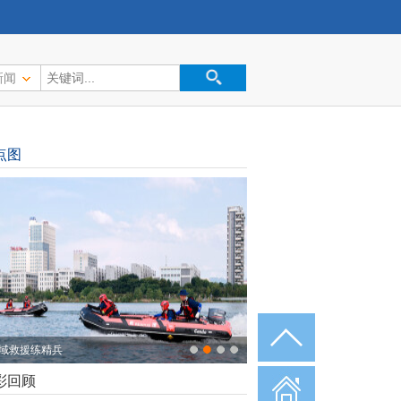
新闻
点图
域救援练精兵
彩回顾