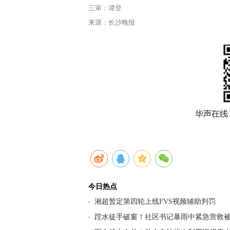
三审：谭登
来源：长沙晚报
今日热点
湘超暂定第四轮上线FVS视频辅助判罚
蹚水徒手破窗！社区书记暴雨中紧急营救