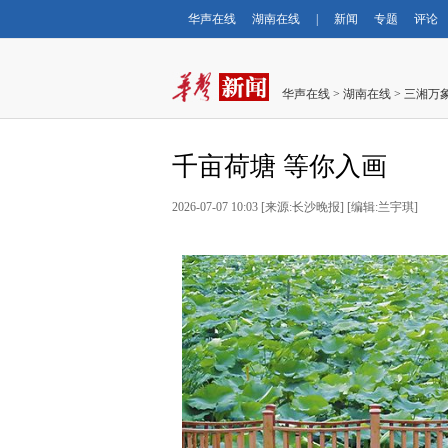
华声在线
湖南在线
|
新闻
专题
评论
华声在线
>
湖南在线
>
三湘万
千亩荷塘 等你入画
2026-07-07 10:03
[
来源:长沙晚报
] [
编辑:兰宇琪
]