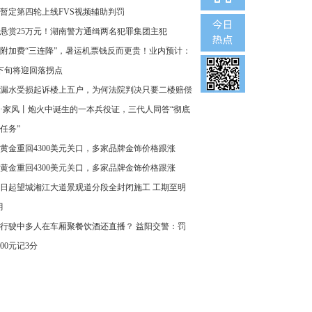
暂定第四轮上线FVS视频辅助判罚
悬赏25万元！湖南警方通缉两名犯罪集团主犯
附加费“三连降”，暑运机票钱反而更贵！业内预计：
下旬将迎回落拐点
漏水受损起诉楼上五户，为何法院判决只要二楼赔偿
·家风丨炮火中诞生的一本兵役证，三代人同答“彻底
任务”
黄金重回4300美元关口，多家品牌金饰价格跟涨
黄金重回4300美元关口，多家品牌金饰价格跟涨
8日起望城湘江大道景观道分段全封闭施工 工期至明
月
行驶中多人在车厢聚餐饮酒还直播？ 益阳交警：罚
000元记3分