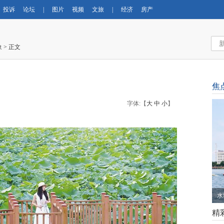
投诉
论坛
|
图片
视频
文旅
|
经济
房产
象
> 正文
焦
字体:【
大
中
小
】
水
精