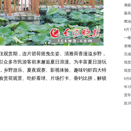
湘超
最高
燃油
8月
一楼
老物
佳观赏期，连片碧荷摇曳生姿、清雅荷香漫溢乡野，
完成
引众多市民游客前来邂逅夏日浪漫。为丰富夏日游玩
现货
，乡野游乐、夏夜观赛、影视体验、趣味钓虾四大特
现货
验赏荷观景、吃虾看球、片场打卡、垂钓比拼，解锁
8月
年3
货车
款2