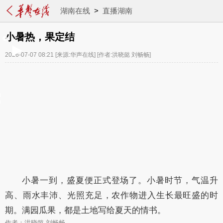
湖南在线
>
直播湖南
小暑热，果定结
2026-07-07 08:21
[来源:华声在线]
[作者:洪晓懿 刘畅畅]
小暑一到，盛夏便正式登场了。小暑时节，气温升
高、雨水丰沛、光照充足，农作物进入生长最旺盛的时
期。满园瓜果，都是土地写给夏天的情书。
作者：洪晓懿 刘畅畅