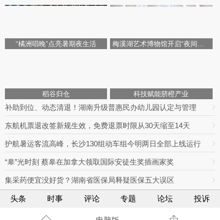
“橘洲唱晚”点亮暑期夜生活
梅溪湖艺术博物馆开启“夜间模式”
稻谷归仓
科技赋能脐橙产业
补助到位、动态清退！湖南升级普惠民办幼儿园认定与管理
东航机票退改签新规生效，免费退票时限从30天缩至14天
护航暑运客流高峰，长沙130组动车组今明两日全部上线运行
“皋”光时刻 蔡皋在加拿大领取国际安徒生奖插画家奖
集采药便宜没好货？湖南省医保局释疑医保五大误区
头条
时事
评论
专题
论坛
投诉