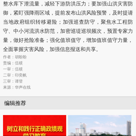
整水库下泄流量，减轻下游防洪压力；要加强山洪灾害防
御，紧盯强降雨区域，提前发布山洪风险预警，及时提请
当地政府组织转移避险；加强巡查防守，聚焦水工程防
守、中小河流洪水防范，加密巡堤巡坝频次，预置专家力
量，做好抢险准备；强化值班值守，增加值班值守力量，
全面掌握灾害风险，加强信息报送和共享。
作者：胡盼盼
责编：伍镆
一审：伍镆
二审：印奕帆
三审：谭登
来源：华声在线
编辑推荐