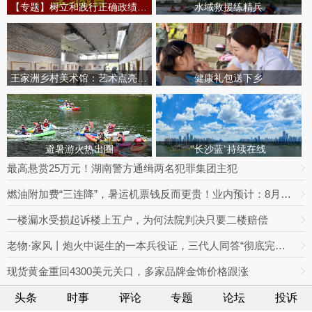
【专题】树立和践行正确政绩观学习教育
水域救援练精兵
王家洲乡村美术馆：艺术点亮田园乡村
健康礼包送下乡
避暑游火热出圈
“长沙蓝”持续在线
最高悬赏25万元！湖南警方通缉两名犯罪集团主犯
燃油附加费“三连降”，暑运机票钱反而更贵！业内预计：8月下旬将迎回落拐点
一楼漏水受损起诉楼上五户，为何法院判决只要二楼赔偿
老物·家风丨炮火中诞生的一本兵役证，三代人同答“彻底完成任务”
现货黄金重回4300美元关口，多家品牌金饰价格跟涨
头条
时事
评论
专题
论坛
投诉