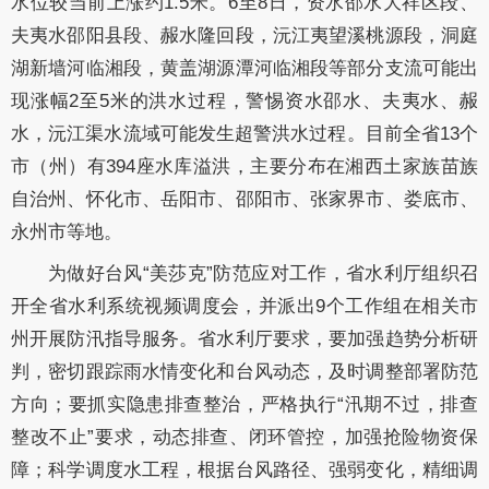
水位较当前上涨约1.5米。6至8日，资水邵水大祥区段、
夫夷水邵阳县段、赧水隆回段，沅江夷望溪桃源段，洞庭
湖新墙河临湘段，黄盖湖源潭河临湘段等部分支流可能出
现涨幅2至5米的洪水过程，警惕资水邵水、夫夷水、赧
水，沅江渠水流域可能发生超警洪水过程。目前全省13个
市（州）有394座水库溢洪，主要分布在湘西土家族苗族
自治州、怀化市、岳阳市、邵阳市、张家界市、娄底市、
永州市等地。
为做好台风“美莎克”防范应对工作，省水利厅组织召
开全省水利系统视频调度会，并派出9个工作组在相关市
州开展防汛指导服务。省水利厅要求，要加强趋势分析研
判，密切跟踪雨水情变化和台风动态，及时调整部署防范
方向；要抓实隐患排查整治，严格执行“汛期不过，排查
整改不止”要求，动态排查、闭环管控，加强抢险物资保
障；科学调度水工程，根据台风路径、强弱变化，精细调