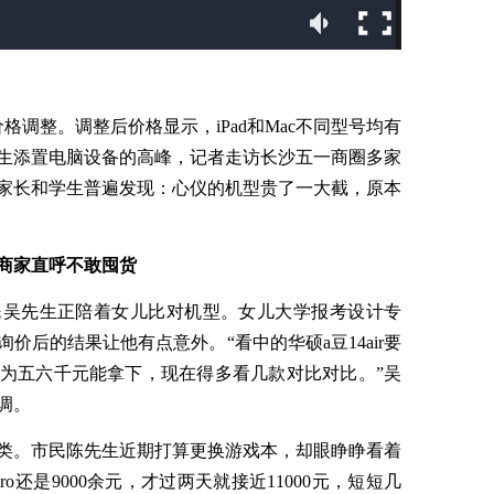
价格调整。调整后价格显示，iPad和Mac不同型号均有
生添置电脑设备的高峰，记者走访长沙五一商圈多家
家长和学生普遍发现：心仪的机型贵了一大截，原本
商家直呼不敢囤货
民吴先生正陪着女儿比对机型。女儿大学报考设计专
价后的结果让他有点意外。“看中的华硕a豆14air要
以为五六千元能拿下，现在得多看几款对比对比。”吴
调。
类。市民陈先生近期打算更换游戏本，却眼睁睁看着
ro还是9000余元，才过两天就接近11000元，短短几