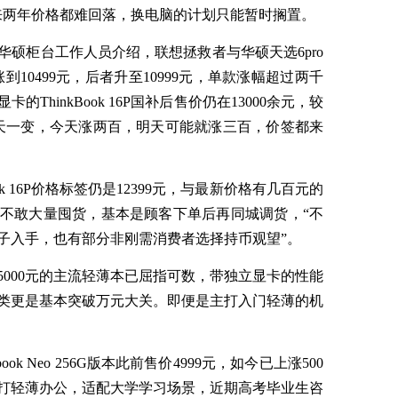
来两年价格都难回落，换电脑的计划只能暂时搁置。
硕柜台工作人员介绍，联想拯救者与华硕天选6pro
涨到10499元，后者升至10999元，单款涨幅超过两千
hinkBook 16P国补后售价仍在13000余元，较
天一变，今天涨两百，明天可能就涨三百，价签都来
ok 16P价格标签仍是12399元，与最新价格有几百元的
不敢大量囤货，基本是顾客下单后再同城调货，“不
子入手，也有部分非刚需消费者选择持币观望”。
000元的主流轻薄本已屈指可数，带独立显卡的性能
戏本品类更是基本突破万元大关。即便是主打入门轻薄的机
k Neo 256G版本此前售价4999元，如今已上涨500
主打轻薄办公，适配大学学习场景，近期高考毕业生咨