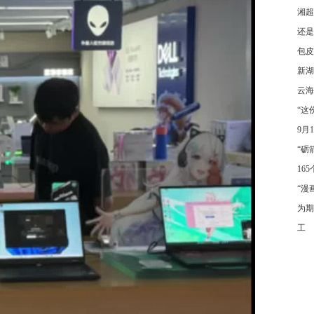
湘超
还是
包皮
新湖
云海
“这
9月
“砺
16
“漫
为期
工