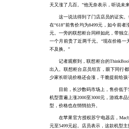
天又涨了几百。”他无奈表示，听说未
这一说法得到了门店店员的证实。华
在“618”前售价均为8499元，如今前者
元。一旁的联想柜台同样如此，带独立显卡的T
一个月前贵了近两千元。“现在价格一
不及换。”
记者观察到，联想柜台的ThinkBo
出入。联想柜台店员坦言，眼下同行都
少家长听说价格还会涨，干脆提前给孩
目前，长沙数码市场上，售价低于5
机型普遍上涨2000至3000元，游
型，价格也在悄悄抬升。
在苹果官方授权苏宁电器店，Macboo
元至5499元起。店员表示，这款机型