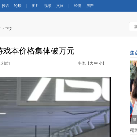
投诉
论坛
|
图片
视频
文旅
|
经济
房产
注
> 正文
游戏本价格集体破万元
焦
:刘茜
]
字体:【
大
中
小
】
健
精