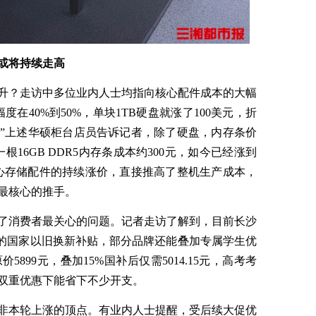
或将持续走高
升？走访中多位业内人士均指向核心配件成本的大幅
在40%到50%，单块1TB硬盘就涨了100美元，折
”上述华硕柜台店员告诉记者，除了硬盘，内存条价
16GB DDR5内存条成本约300元，如今已经涨到
。”核心存储配件的持续涨价，直接推高了整机生产成本，
最核心的推手。
了消费者最关心的问题。记者走访了解到，目前长沙
%的国家以旧换新补贴，部分品牌还能叠加专属学生优
，原价5899元，叠加15%国补后仅需5014.15元，高考考
双重优惠下能省下不少开支。
非本轮上涨的顶点。有业内人士提醒，受后续大促优