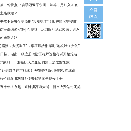
第三轮看点|上赛季冠亚军永州、常德，是跌入谷底
主场救赎？
手术不是每个男孩的“常规操作”！四种情况需要做
南云端访谈室⑤ | 邓霞林：从浏阳河到武陵源，追逐
的光影之路
份捐赠，太沉重了”，李亚鹏含泪感谢“地铁吐血女孩”
1日起，湖南一级注册消防工程师资格考试开始报名！
箭”荣归——湘籍航天员张陆的第二次太空之旅
5个达到或超过本科线！快看哪些高职院校投档线高
画云”刷爆朋友圈！快来解锁这份观云手册
近半年！今起，京港澳高速大浦、新市收费站封闭施