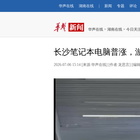
华声在线
湖南在线
|
新闻
专题
评论
华声在线
>
湖南在线
>
今日关
长沙笔记本电脑普涨，
2026-07-06 15:14
[
来源:华声在线
] [
作者:龙思言
] [
编辑