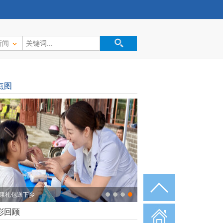
新闻
点图
康礼包送下乡
彩回顾