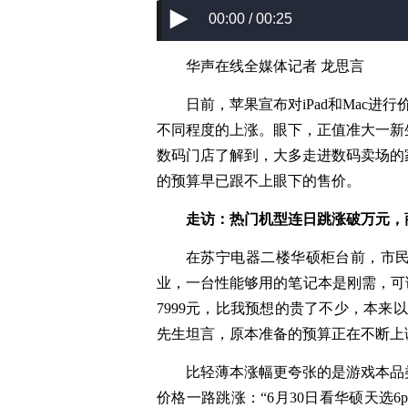
00:00 / 00:25
华声在线全媒体记者 龙思言
日前，苹果宣布对iPad和Mac进行
不同程度的上涨。眼下，正值准大一新
数码门店了解到，大多走进数码卖场的
的预算早已跟不上眼下的售价。
走访：热门机型连日跳涨破万元，
在苏宁电器二楼华硕柜台前，市
业，一台性能够用的笔记本是刚需，可询
7999元，比我预想的贵了不少，本来
先生坦言，原本准备的预算正在不断上
比轻薄本涨幅更夸张的是游戏本品
价格一路跳涨：“6月30日看华硕天选6p