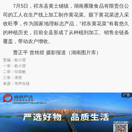
7月5日，祁东县黄土铺镇，湖南雁隆食品有限责任公
司的工人在生产线上加工制作黄花菜。眼下黄花菜进入采
收旺季，作为国家地理标志产品，“祁东黄花菜”有着悠久
的种植历史，目前全县形成了从种植到加工、销售全链条
覆盖，带动农户增收。
曹正平 曾炜煜 摄影报道（湖南图片库）
责编：欧小雷
一审：欧小雷
二审：印奕帆
三审：谭登
来源：华声在线
广告