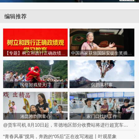
编辑推荐
【专题】树立和践行正确政绩观学习教育
中国画家获颁国际安徒生奖插画家奖
民俗好戏登天门
侗韵满村寨
湘昆雅韵润童心
家门口找好工作
@货车司机 8月10日起，常德地区部分收费站将进行超宽车道改造
“青春风暴”搅局，奔跑的“05后”正在改写湘超丨叶观星象