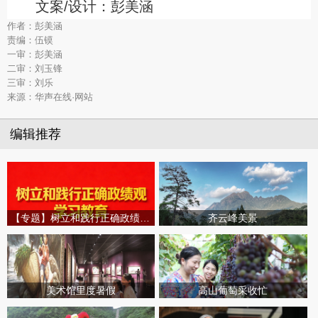
文案/设计：彭美涵
作者：彭美涵
责编：伍镆
一审：彭美涵
二审：刘玉锋
三审：刘乐
来源：华声在线·网站
编辑推荐
【专题】树立和践行正确政绩观学习教育
齐云峰美景
美术馆里度暑假
高山葡萄采收忙