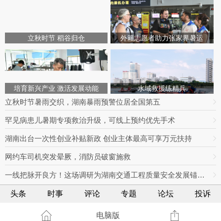
立秋时节 稻谷归仓
外籍志愿者助力张家界暑运
培育新兴产业 激活发展动能
水域救援练精兵
立秋时节暑雨交织，湖南暴雨预警位居全国第五
罕见病患儿暑期专项救治升级，可线上预约优先手术
湖南出台一次性创业补贴新政 创业主体最高可享万元扶持
网约车司机突发晕厥，消防员破窗施救
一线把脉开良方！这场调研为湖南交通工程质量安全发展锚定方向
头条
时事
评论
专题
论坛
投诉
电脑版