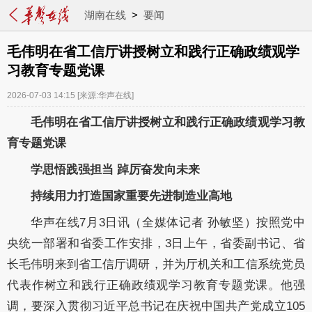
湖南在线
>
要闻
毛伟明在省工信厅讲授树立和践行正确政绩观学
习教育专题党课
2026-07-03 14:15
[来源:华声在线]
毛伟明
在
省工信厅讲授树立和践行正确政绩观学习教
育专题党课
学思悟践强担当
踔厉奋发向未来
持续用力打造国家重要先进制造业高地
华声在线
7
月
3
日讯
（全媒体记者
孙敏坚）
按照党中
央统一部署和省委工作安排
，
3
日
上午
，
省委
副书记、省
长
毛伟明
来到省工信厅调研
，
并为厅机关和工信系统
党员
代表作树立和践行正确政绩观学习教育专题党课
。
他强
调，
要
深入贯彻
习近平总书记在庆祝中国共产党成立
105