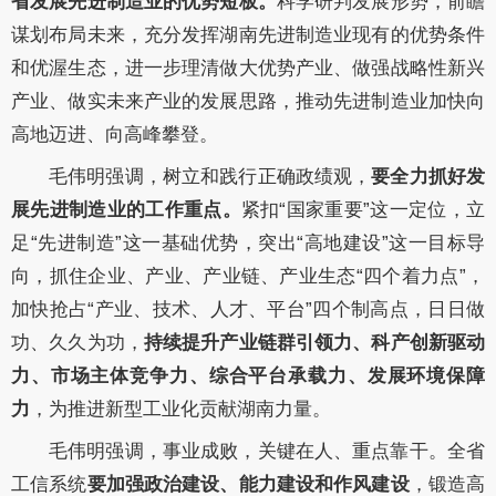
省
发展
先进
制造业的
优势短板。
科学研判发展形势，前瞻
谋划布局未来，充分发挥湖南先进制造业现有的优势条件
和优渥生态，进一步理清做大优势产业、做强战略性新兴
产业、做实未来产业的发展思路，推动先进制造业加快向
高地迈进、向高峰攀登。
毛伟明
强调，
树立和践行正确政绩观
，
要全力抓好发
展先进制造业的工作重点。
紧扣
“国家重要”这一定位，立
足“先进制造”这一基础优势，突出“高地建设”这一目标导
向，抓住企业、产业、产业链、产业生态“四个着力点”，
加快
抢占
“产业、技术、人才、平台”四个制高点，
日日做
功、久久为功，
持续提升产业链群引领力、科产创新驱动
力、市场主体竞争力、综合平台承载力、发展环境保障
力
，为推进新型工业化贡献湖南力量。
毛伟明
强调，事业成败，关键在人、重点靠干
。全
省
工信系统
要加强政治建设、能力建设和作风建设
，
锻造高