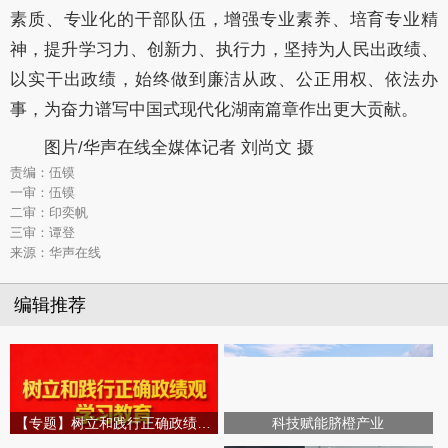
素质、专业化的干部队伍，增强专业
素养
、培育专业精
神，
提升
学习力、创新力、
执行
力，坚持为人民出政绩、
以实干出政绩，始终做到廉洁从政、公正用权、依法办
事，为奋力谱写中国式现代化湖南篇章作出更大贡献。
图片/华声在线全媒体记者 刘尚文 摄
责编：伍镆
一审：伍镆
二审：印奕帆
三审：谭登
来源：华声在线
编辑推荐
【专题】树立和践行正确政绩观学习教育
科技赋能脐橙产业