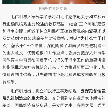
毛伟明作专题党课。​
毛伟明
与大家分享了
学习
习近平总书记关于树立和践
行正确政绩观重要论述
的收获感悟，结合
“三个高地”建设
和湖南实际，阐述了树立和践行正确政绩观的内涵要求以
及防范纠治政绩观偏差的对策举措，并从
“为什么”“干什
么”“怎么干”
三个维度，深刻阐释了湖南发展先进制造业
的重大意义、优势短板和工作重点，强调
要把深入开展学
习教育与学习贯彻习近平总书记关于湖南工作的重要讲话
和指示批示精神有机结合起来
，全力推进新型工业化，加
快建设制造强省，以先进制造业高地建设成效检验学习教
育成果。
毛伟明
指出，
树立和践行正确政绩观
，
要深刻领悟发
展先进制造业的重大意义
。
充分看到制造业是
实体经济的
基础、国民经济命脉所系，是立国之本、兴国之器、强国