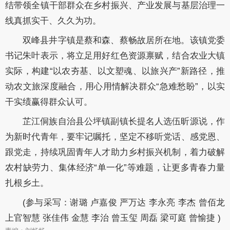
结带领全镇干部群众在乡村振兴、产业发展与基层治理一
线真抓实干、久久为功。
双峰县井字镇是蔡和森、蔡畅故居所在地。该镇党委
书记朱叶表示，将立足用好红色资源禀赋，结合农业大镇
实际，构建“以农夯基、以文塑魂、以旅兴产”新路径，推
动农文旅深度融合，用心用情解决群众“急难愁盼”，以实
干实绩赢得群众认可。
芷江侗族自治县公坪镇副镇长提名人选伍昕源说，作
为新时代青年，要牢记嘱托，坚定不移听党话、感党恩、
跟党走，持续巩固青年人才助力乡村振兴机制，着力破解
农村缺劳力、集体经济“单一化”等难题，让更多青春力量
扎根乡土。
(参与采写：谢璐 卢嘉俊 严万达 李永亮 李杰 曾佰龙
上官智慧 张佳伟 金慧 李治 曾玉玺 周磊 梁可庭 曾愉捷 )