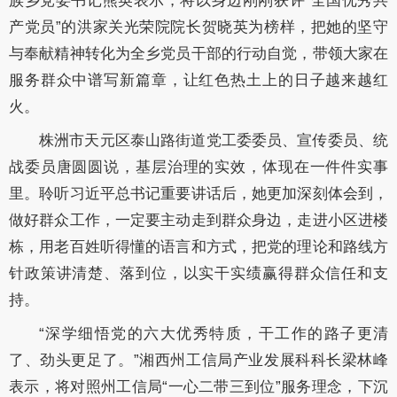
族乡党委书记熊英表示，将以身边刚刚获评“全国优秀共
产党员”的洪家关光荣院院长贺晓英为榜样，把她的坚守
与奉献精神转化为全乡党员干部的行动自觉，带领大家在
服务群众中谱写新篇章，让红色热土上的日子越来越红
火。
株洲市天元区泰山路街道党工委委员、宣传委员、统
战委员唐圆圆说，基层治理的实效，体现在一件件实事
里。聆听习近平总书记重要讲话后，她更加深刻体会到，
做好群众工作，一定要主动走到群众身边，走进小区进楼
栋，用老百姓听得懂的语言和方式，把党的理论和路线方
针政策讲清楚、落到位，以实干实绩赢得群众信任和支
持。
“深学细悟党的六大优秀特质，干工作的路子更清
了、劲头更足了。”湘西州工信局产业发展科科长梁林峰
表示，将对照州工信局“一心二带三到位”服务理念，下沉