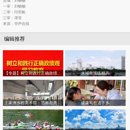
责编：刘畅畅
一审：刘畅畅
二审：印奕帆
三审：谭登
来源：华声在线
编辑推荐
【专题】树立和践行正确政绩观学习教育
水域救援练精兵
王家洲乡村美术馆：艺术点亮田园乡村
健康礼包送下乡