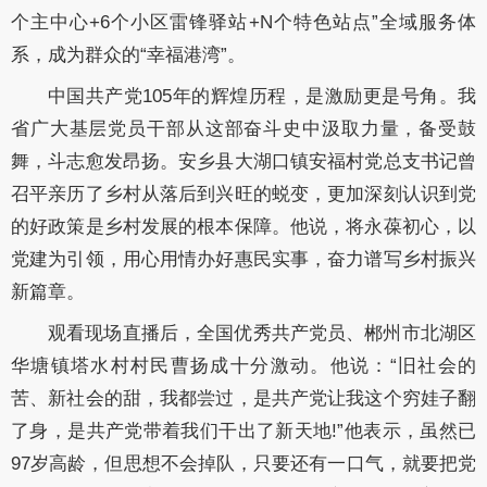
个主中心+6个小区雷锋驿站+N个特色站点”全域服务体
系，成为群众的“幸福港湾”。
中国共产党105年的辉煌历程，是激励更是号角。我
省广大基层党员干部从这部奋斗史中汲取力量，备受鼓
舞，斗志愈发昂扬。安乡县大湖口镇安福村党总支书记曾
召平亲历了乡村从落后到兴旺的蜕变，更加深刻认识到党
的好政策是乡村发展的根本保障。他说，将永葆初心，以
党建为引领，用心用情办好惠民实事，奋力谱写乡村振兴
新篇章。
观看现场直播后，全国优秀共产党员、郴州市北湖区
华塘镇塔水村村民曹扬成十分激动。他说：“旧社会的
苦、新社会的甜，我都尝过，是共产党让我这个穷娃子翻
了身，是共产党带着我们干出了新天地!”他表示，虽然已
97岁高龄，但思想不会掉队，只要还有一口气，就要把党