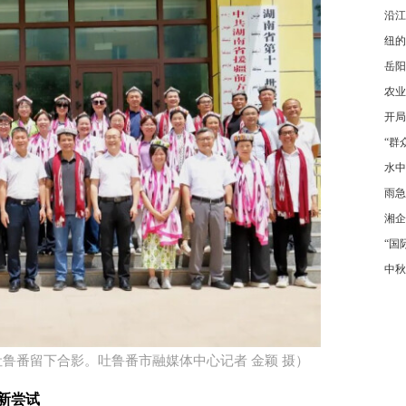
沿江
纽的
岳阳
农业
开局
“群
水中
雨急
湘企
“国
中秋
鲁番留下合影。吐鲁番市融媒体中心记者 金颖 摄）
新尝试