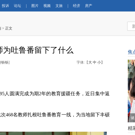
投诉
论坛
|
图片
视频
文旅
|
经济
房产
南
> 正文
师为吐鲁番留下了什么
焦
刘畅畅
]
字体:【
大
中
小
】
95人圆满完成为期2年的教育援疆任务，近日集中返
批次468名教师扎根吐鲁番教育一线，为当地留下丰硕
健
精