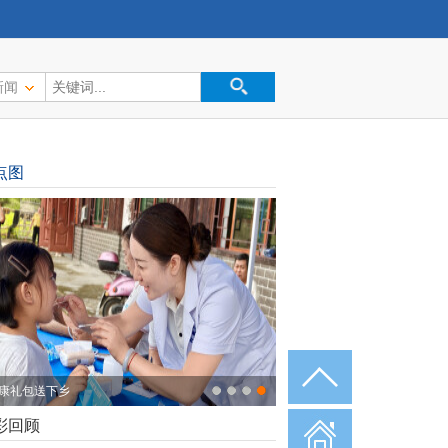
新闻
点图
康礼包送下乡
彩回顾