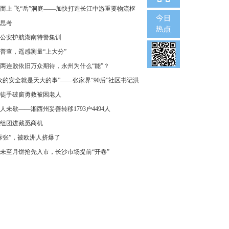
而上 飞“岳”洞庭——加快打造长江中游重要物流枢
思考
公安护航湖南特警集训
普查，遥感测量“上大分”
两连败依旧万众期待，永州为什么“能”？
众的安全就是天大的事”——张家界“90后”社区书记洪
徒手破窗勇救被困老人
人未歇——湘西州妥善转移1793户4494人
组团进藏觅商机
际张”，被欧洲人挤爆了
未至月饼抢先入市，长沙市场提前“开卷”