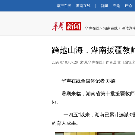
华声在线
湖南在线
|
新闻
专题
评论
华声在线
>
湖南在线
>
深读湖
跨越山海，湖南援疆教
2026-07-03 07:20
[
来源:华声在线
] [
作者:郑旋
] [
编辑:
华声在线全媒体记者 郑旋
暑期来临，湖南省第十批援疆教师
湘。
“十四五”以来，湖南已累计选派3
的育人成果。