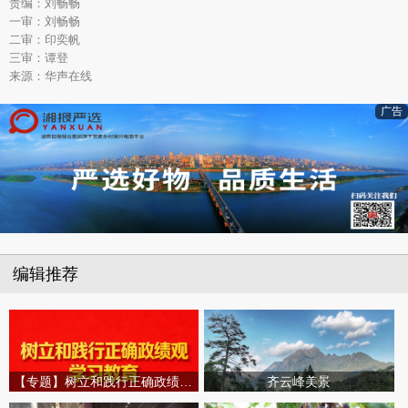
责编：刘畅畅
一审：刘畅畅
二审：印奕帆
三审：谭登
来源：华声在线
广告
编辑推荐
【专题】树立和践行正确政绩观学习教育
齐云峰美景