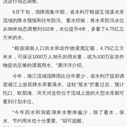
况进行动态调整。
6月下旬，强降雨集中期，省水利厅根据五强溪水库
流域的降水预报和往年防汛、蓄水经验，将水库防汛水位
从98米动态调整到102米，水位提升4米，多蓄了4.75亿立
方米的水。
“根据湖南人口供水和农作物灌溉定额，4.75亿立方
米水，可保证1000万人38天的用水量，或为100万亩农作
物提供足够的灌溉用水。”潘洋洋介绍。
今年，湘江流域强降雨比往年要少，省水利厅提前调
度湘江上游双牌水库蓄满水。这轮“尾水”拦蓄过后，预计
托口、欧阳海、涔天河这些位于流域上游的大型水库都可
蓄到计划水位。
“今年四水和洞庭湖来水整体偏少，除了蓄水，保
水、节约用水也十分重要。”胡可提醒。