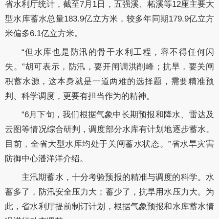
省水利厅统计，截至7月1日，五强溪、柘溪等12座主要大
型水库蓄水总量183.9亿立方米，较多年同期179.9亿立方
米偏多6.1亿立方米。
“但水库也是防汛的骨干水利工程，容不得任何闪
失。”胡可表示，防汛，要开闸调洪削峰；抗旱，要关闸
积蓄水源，这本身就是一道两难的选择题，需要精准预
判、科学调度，更要有担当作为的精神。
“6月下旬，我们根据气象中长期预报和降水、雷达及
云图等情况综合研判，调度部分水库有计划地逐步蓄水。
目前，全省大型水库均处于关闸蓄水状态。”省水旱灾害
防御中心潘洋洋介绍。
主汛期蓄水，十分考验预报的精准与调度的科学。水
蓄多了，防汛安全压力大；蓄少了，抗旱用水压力大。为
此，省水利厅提前制订计划，根据气象预报和水库蓄水情