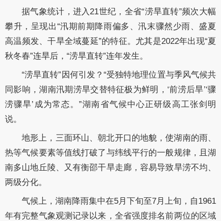
据气象统计，进入21世纪，全省“涝旱直转”频次大幅
攀升，呈现出“汛期前期降雨偏多、汛末骤然少雨、盛夏
高温频发、干旱全域蔓延”的特征。尤其是2022年出现“夏
秋冬春”连旱后，“涝旱直转”连年发生。
“涝旱直转”因何引发？“受独特地理位置与季风气候共
同影响，湖南汛期涝旱交替特征极为鲜明，‘前涝后旱’‘骤
涝骤旱’成为常态。”湖南省气候中心正研级高工张剑明
说。
地形上，三面环山、朝北开口的地貌，使湖南的雨、
热等气候要素等值线打破了与纬线平行的一般规律，且湖
南多山地丘陵、又有衡邵干旱走廊，容易导致旱涝不均、
两级分化。
气候上，湖南降雨集中在5月下旬至7月上旬，自1961
年有完整气象观测记录以来，全省强度排名前两位的区域