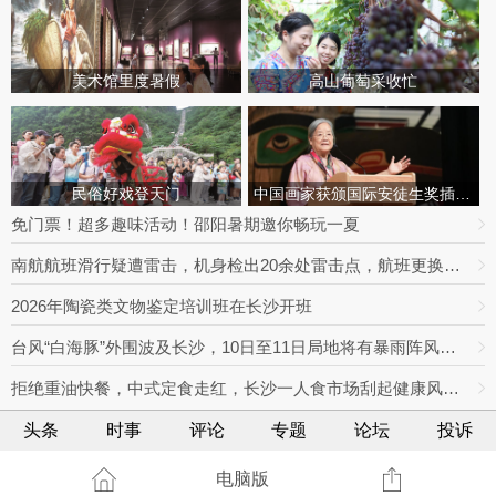
美术馆里度暑假
高山葡萄采收忙
民俗好戏登天门
中国画家获颁国际安徒生奖插画家奖
免门票！超多趣味活动！邵阳暑期邀你畅玩一夏
南航航班滑行疑遭雷击，机身检出20余处雷击点，航班更换飞机延误出行
2026年陶瓷类文物鉴定培训班在长沙开班
台风“白海豚”外围波及长沙，10日至11日局地将有暴雨阵风，最高达9级
拒绝重油快餐，中式定食走红，长沙一人食市场刮起健康风｜消费新观察
头条
时事
评论
专题
论坛
投诉
电脑版