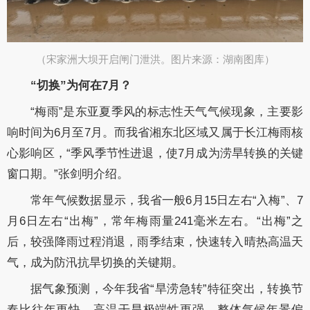
（宋家洲大坝开启闸门泄洪。图片来源：湖南图库）
“切换”为何在7月？
“梅雨”是东亚夏季风的标志性天气气候现象，主要影
响时间为6月至7月。而我省湘东北区域又属于长江梅雨核
心影响区，“季风季节性进退，使7月成为涝旱转换的关键
窗口期。”张剑明介绍。
常年气候数据显示，我省一般6月15日左右“入梅”、7
月6日左右“出梅”，常年梅雨量241毫米左右。“出梅”之
后，较强降雨过程消退，雨季结束，快速转入晴热高温天
气，成为防汛抗旱切换的关键期。
据气象预测，今年我省“旱涝急转”特征突出，转换节
奏比往年更快、高温干旱极端性更强，整体气候年景偏