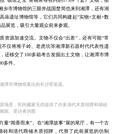
“镇馆之宝”青铜豕尊在内的173件（套）文物，衡
、湘乡市博物馆的三眼井战国楚简也来到湘潭，还有湖
高庙遗址博物馆等，它们共同构建起“实物+文献+数
精品展览，吸引大量观众前来参观。
质资源加速交流。文物不仅会“出差”，还有可能“常
究院不仅将堆子岭、老虎坑等湘潭新石器时代代表性遗
，还移交了100多箱考古发掘出土文物，让湘潭市博
00多件。
湘潭市博物馆展出的长沙窑瓷器。​