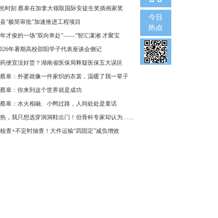
”光时刻 蔡皋在加拿大领取国际安徒生奖插画家奖
县“极简审批”加速推进工程项目
年才俊的一场“双向奔赴”——“智汇潇湘 才聚宝
2026年暑期高校邵阳学子代表座谈会侧记
药便宜没好货？湖南省医保局释疑医保五大误区
蔡皋：外婆就像一件家织的衣裳，温暖了我一辈子
蔡皋：你来到这个世界就是成功
蔡皋：水火相融、小鸭过路，人间处处是童话
热，我只想选穿洞洞鞋出门！但骨科专家却认为……
核查+不定时抽查！大件运输“四固定”减负增效