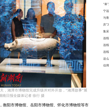
“皋
宁远
与青
庆”
集采
连线
连线
连线
这么
信用
当天，湘潭市博物馆完成升级并对外开放，“湘潭故事”展
南日报全媒体记者 徐行 摄​
，衡阳市博物馆、岳阳市博物馆、怀化市博物馆等市