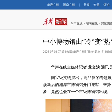
华声在线
湖南在线
|
新闻
专题
评论
华声在线
>
湖南在线
>
深读湖
中小博物馆由“冷”变“
2026-07-02 07:15
[
来源:华声在线
] [
作者:龙文泱
] [
编辑
华声在线全媒体记者 龙文泱 通讯员
国宝级文物展出，高品质的专题展
焕新后的湘潭市博物馆开门迎客，来势
象，竟然也会在一个市级博物馆出现。