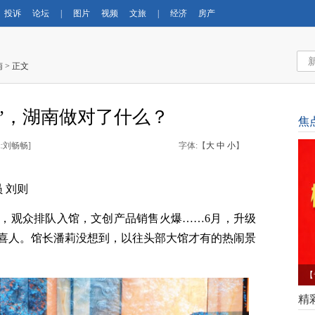
投诉
论坛
|
图片
视频
文旅
|
经济
房产
南
> 正文
热”，湖南做对了什么？
焦
:刘畅畅
]
字体:【
大
中
小
】
 刘则
，观众排队入馆，文创产品销售火爆……6月，升级
喜人。馆长潘莉没想到，以往头部大馆才有的热闹景
【
育
精