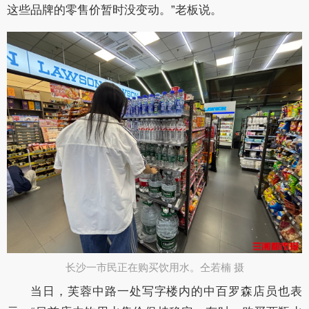
这些品牌的零售价暂时没变动。”老板说。
长沙一市民正在购买饮用水。仝若楠 摄​
当日，芙蓉中路一处写字楼内的中百罗森店员也表