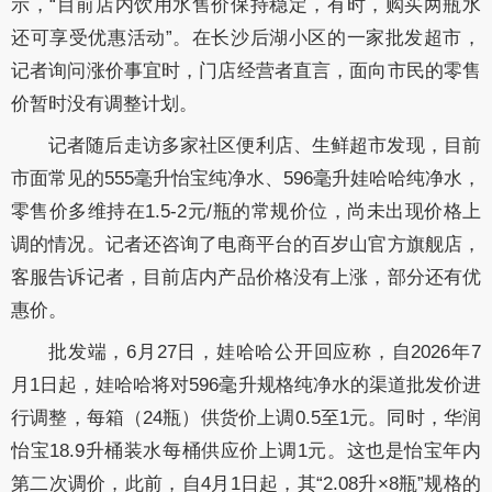
示，“目前店内饮用水售价保持稳定，有时，购买两瓶水
还可享受优惠活动”。在长沙后湖小区的一家批发超市，
记者询问涨价事宜时，门店经营者直言，面向市民的零售
价暂时没有调整计划。
记者随后走访多家社区便利店、生鲜超市发现，目前
市面常见的555毫升怡宝纯净水、596毫升娃哈哈纯净水，
零售价多维持在1.5-2元/瓶的常规价位，尚未出现价格上
调的情况。记者还咨询了电商平台的百岁山官方旗舰店，
客服告诉记者，目前店内产品价格没有上涨，部分还有优
惠价。
批发端，6月27日，娃哈哈公开回应称，自2026年7
月1日起，娃哈哈将对596毫升规格纯净水的渠道批发价进
行调整，每箱（24瓶）供货价上调0.5至1元。同时，华润
怡宝18.9升桶装水每桶供应价上调1元。这也是怡宝年内
第二次调价，此前，自4月1日起，其“2.08升×8瓶”规格的