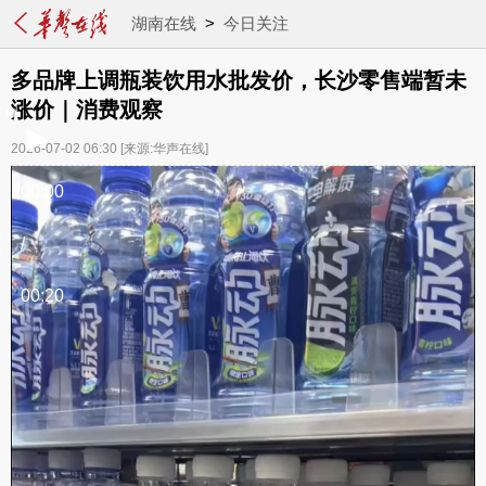
湖南在线
>
今日关注
多品牌上调瓶装饮用水批发价，长沙零售端暂未
涨价｜消费观察
2026-07-02 06:30
[来源:华声在线]
00:00
/
00:20