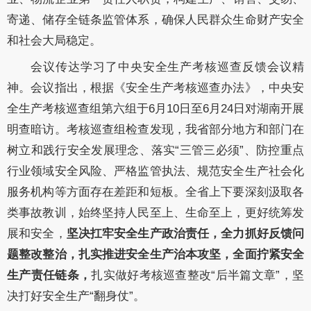
寄递、储存全链条监管体系
，
确保人民群众生命财产安全
和社会大局稳定
。
会议传达学习了
中央安全生产考核巡查反馈会
议
精
神。会议
指出，
根据《安全生产考核巡查办法》，中央安
全生产考核巡查组第六组于
6
月
10
日至
6
月
24
日对湖南开展
明
查
暗访。考核巡查组
检查
发现，
我省部分地方和部门
在
树立和践行安全发展理念、落实
“三管三必须”
、防控重点
行业领域安全风险、严格监管执法、规范安全生产社会化
服务机构等方面存在差距和短板
。全省上下要
深刻汲取
各
类事故教训，
始终坚持人民至上、生命至上，更好统筹发
展
和安全
，
坚决扛牢安全生产政治责任，全力抓好反馈问
题整改整治，扎实推进安全生产治本攻坚，全面拧紧安全
生产责任链条，
扎实做好考核巡查整改
“
后半篇文章
”，坚
决打好安全生产“翻身仗”。