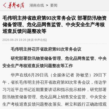
湖南在线
>
要闻
毛伟明主持省政府第93次常务会议 部署防汛物资
储备管理、危化品网售监管、中央安全生产考核
巡查反馈问题整改等
2026-06-29 19:26
[来源:华声在线]
毛伟明主持召开省政府
第
93
次
常务会议
研究部署防汛物资储备管理
、危化品网售监管、
中央
安全生产考核巡查反馈问题整改等工作
华声在线
6
月
29
日讯
（全媒体记者
孙敏坚）
29
日
下
午
，省长
毛伟明
主持召开省政府
第
93
次
常务会议，
传达学
习
习近平总书记近期重要讲话
和
指示
批示
精神
，
研究部署
防汛物资
储备管理、
危化品网上销售安全监管、
中央安全
生产考核巡查反馈问题整改落实
、树立和践行正确政绩观