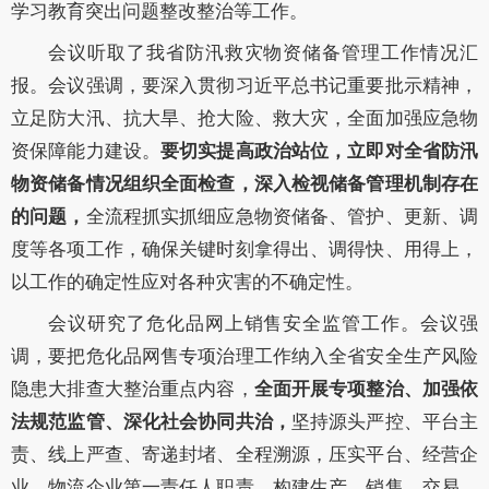
学习教育突出问题整改整治
等
工作
。
会议听取了我省
防汛救灾物资储备
管理工作情况汇
报。会议强调，要深入贯彻习近平总书记重要批示精神，
立足防大汛、抗大旱、抢大险、救大灾，
全面加强应急物
资保障能力建设。
要切实提高政治站位，立即对全省防汛
物资储备情况组织全面检查，深入检视储备管理机制存在
的问题
，
全流程抓实抓细应急物资储备、管护、更新、调
度等各项工作，
确保关键时刻拿得出、调得快、用得上
，
以工作的确定性应对各种灾害的不确定性
。
会议研究了
危化品网上销售安全监管工作。会议强
调，
要把危化品网售专项治理工作纳入全省安全生产风险
隐患大排查大整治重点内容，
全面开展专项整治、加强依
法规范监管、深化社会协同共治，
坚持源头严控、平台主
责、线上严查、寄递封堵、全程溯源，
压实
平台、经营企
业、物流企业第一责任人职责，构建生产、销售、交易、