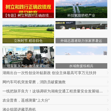
【专题】树立和践行正确政绩观学习教育
科技赋能脐橙产业
立秋时节 稻谷归仓
外籍志愿者助力张家界暑运
培育新兴产业 激活发展动能
水域救援练精兵
湖南出台一次性创业补贴新政 创业主体最高可享万元扶持
网约车司机突发晕厥，消防员破窗施救
一线把脉开良方！这场调研为湖南交通工程质量安全发展锚定方向
农业普查，遥感测量“上大分”
湘企组团进藏觅商机