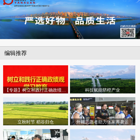
编辑推荐
【专题】树立和践行正确政绩观学习教育
科技赋能脐橙产业
立秋时节 稻谷归仓
外籍志愿者助力张家界暑运