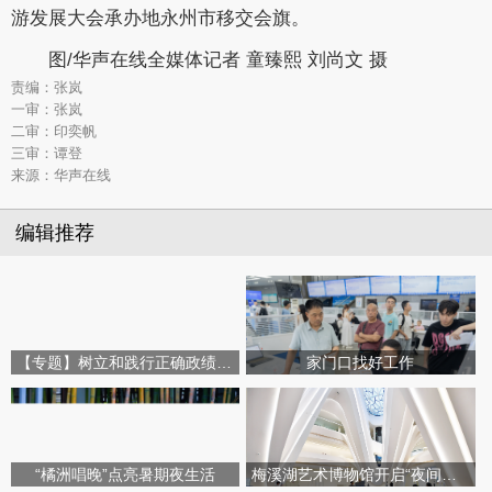
游发展大会承办地永州市移交会旗。
图/华声在线全媒体记者 童臻熙 刘尚文 摄
责编：张岚
一审：张岚
二审：印奕帆
三审：谭登
来源：华声在线
编辑推荐
【专题】树立和践行正确政绩观学习教育
家门口找好工作
“橘洲唱晚”点亮暑期夜生活
梅溪湖艺术博物馆开启“夜间模式”