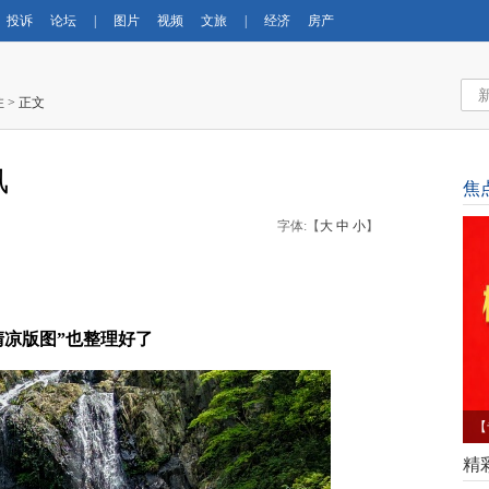
投诉
论坛
|
图片
视频
文旅
|
经济
房产
注
> 正文
风
焦
字体:【
大
中
小
】
清凉版图”也整理好了
【
育
精