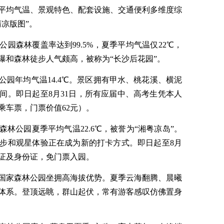
平均气温、景观特色、配套设施、交通便利多维度综
凉版图”。
园森林覆盖率达到99.5%，夏季平均气温仅22℃，
瀑和森林徒步人气颇高，被称为“长沙后花园”。
园年均气温14.4℃。景区拥有甲水、桃花溪、横泥
间。即日起至8月31日，所有应届中、高考生凭本人
乘车票，门票价值62元）。
林公园夏季平均气温22.6℃，被誉为“湘粤凉岛”。
步和观星体验正在成为新的打卡方式。即日起至8月
考证及身份证，免门票入园。
国家森林公园坐拥高海拔优势。夏季云海翻腾、晨曦
体系。登顶远眺，群山起伏，常有游客感叹仿佛置身