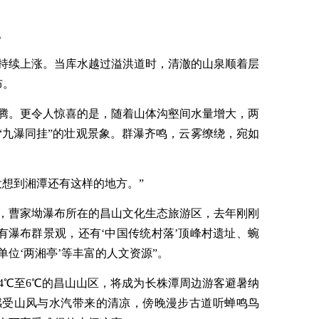
。
持续上涨。当库水越过溢洪道时，清澈的山泉顺着层
布。
腾。更令人惊喜的是，随着山体沟壑间水量增大，两
“九瀑同挂”的壮观景象。群瀑齐鸣，云雾缭绕，宛如
没想到湘潭还有这样的地方。”
，曹家坳瀑布所在的昌山文化生态旅游区，去年刚刚
有瀑布群景观，还有‘中国传统村落’顶峰村遗址、蜿
位‘两湘亭’等丰富的人文资源”。
4℃至6℃的昌山山区，将成为长株潭周边游客避暑纳
感受山风与水汽带来的清凉，傍晚漫步古道听蝉鸣鸟