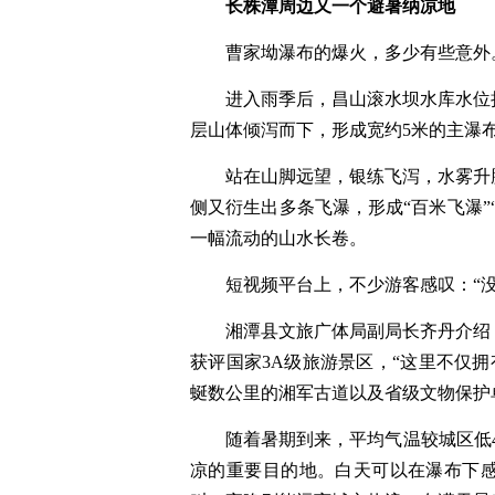
长株潭周边又一个避暑纳凉地
曹家坳瀑布的爆火，多少有些意外
进入雨季后，昌山滚水坝水库水位
层山体倾泻而下，形成宽约5米的主瀑
站在山脚远望，银练飞泻，水雾升
侧又衍生出多条飞瀑，形成“百米飞瀑”
一幅流动的山水长卷。
短视频平台上，不少游客感叹：“
湘潭县文旅广体局副局长齐丹介绍
获评国家3A级旅游景区，“这里不仅拥
蜒数公里的湘军古道以及省级文物保护单
随着暑期到来，平均气温较城区低
凉的重要目的地。白天可以在瀑布下