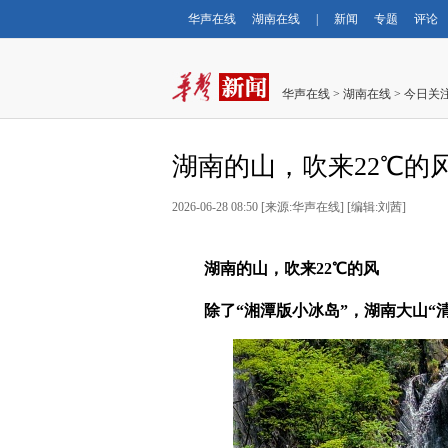
华声在线
湖南在线
|
新闻
专题
评论
华声在线
>
湖南在线
>
今日关
湖南的山，吹来22℃的
2026-06-28 08:50
[
来源:华声在线
] [
编辑:刘茜
]
湖南的山，吹来22℃的风
除了“湘潭版小冰岛”，湖南大山“