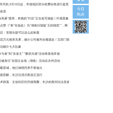
车司机 8月10日起，常德地区部分收费站将进行超宽
改造
春风暴”搅局，奔跑的“05后”正在改写湘超丨叶观星象
点赞《“皋”在低处》为“湖南日报版‘王的猜想’”，网
议：党报头版可以这么起标题
花万元相亲无果，婚介公司被判全额退款！五部门联
治婚介七大乱象
参与者”到“东道主” “聚侨兴湘”活动将落地常德
民健身日”全国主会场（湖南）活动在永州启动
暖星城，他们倾情托举不夜烟火
面苏醒，长沙沉浸式夜游正流行
术群落、文创街区到升级商圈，长沙的夜间玩法变多