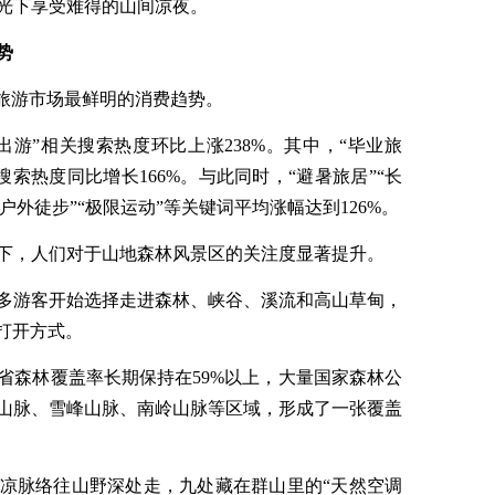
光下享受难得的山间凉夜。
势
夏旅游市场最鲜明的消费趋势。
游”相关搜索热度环比上涨238%。其中，“毕业旅
”搜索热度同比增长166%。与此同时，“避暑旅居”“长
“户外徒步”“极限运动”等关键词平均涨幅达到126%。
下，人们对于山地森林风景区的关注度显著提升。
多游客开始选择走进森林、峡谷、溪流和高山草甸，
打开方式。
省森林覆盖率长期保持在59%以上，大量国家森林公
山脉、雪峰山脉、南岭山脉等区域，形成了一张覆盖
凉脉络往山野深处走，九处藏在群山里的“天然空调