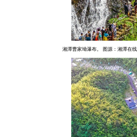
湘潭曹家坳瀑布。 图源：湘潭在线