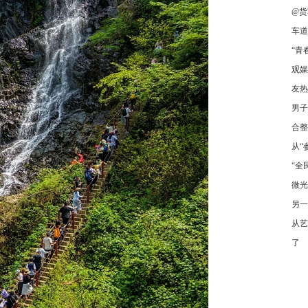
@货
车道
“青
观媒
友热
男子
合整
从“
“全
微光
另一
从艺
了