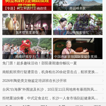
【专题】树立和践行正确政绩观学习教育
齐云峰美景
美术馆里度暑假
高山葡萄采收忙
民俗好戏登天门
中国画家获颁国际安徒生奖插画家奖
免门票！超多趣味活动！邵阳暑期邀你畅玩一夏
南航航班滑行疑遭雷击，机身检出20余处雷击点，航班更换飞机延误出行
2026年陶瓷类文物鉴定培训班在长沙开班
台风“白海豚”外围波及长沙，10日至11日局地将有暴雨阵风，最高达9级
拒绝重油快餐，中式定食走红，长沙一人食市场刮起健康风｜消费新观察