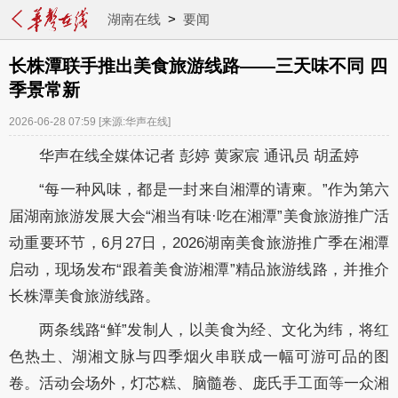
湖南在线
>
要闻
长株潭联手推出美食旅游线路——三天味不同 四
季景常新
2026-06-28 07:59
[来源:华声在线]
华声在线全媒体记者 彭婷 黄家宸 通讯员 胡孟婷
“每一种风味，都是一封来自湘潭的请柬。”作为第六
届湖南旅游发展大会“湘当有味·吃在湘潭”美食旅游推广活
动重要环节，6月27日，2026湖南美食旅游推广季在湘潭
启动，现场发布“跟着美食游湘潭”精品旅游线路，并推介
长株潭美食旅游线路。
两条线路“鲜”发制人，以美食为经、文化为纬，将红
色热土、湖湘文脉与四季烟火串联成一幅可游可品的图
卷。活动会场外，灯芯糕、脑髓卷、庞氏手工面等一众湘