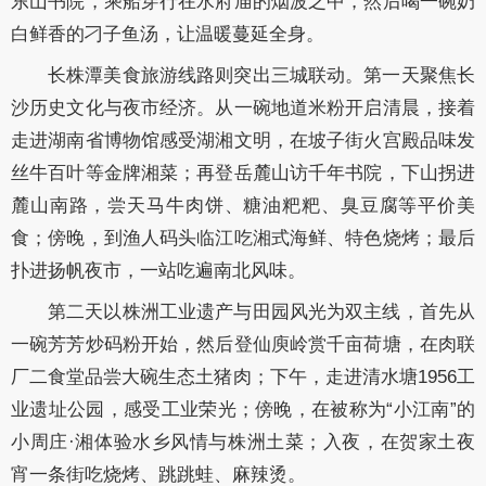
东山书院，乘船穿行在水府庙的烟波之中，然后喝一碗奶
白鲜香的刁子鱼汤，让温暖蔓延全身。
长株潭美食旅游线路则突出三城联动。第一天聚焦长
沙历史文化与夜市经济。从一碗地道米粉开启清晨，接着
走进湖南省博物馆感受湖湘文明，在坡子街火宫殿品味发
丝牛百叶等金牌湘菜；再登岳麓山访千年书院，下山拐进
麓山南路，尝天马牛肉饼、糖油粑粑、臭豆腐等平价美
食；傍晚，到渔人码头临江吃湘式海鲜、特色烧烤；最后
扑进扬帆夜市，一站吃遍南北风味。
第二天以株洲工业遗产与田园风光为双主线，首先从
一碗芳芳炒码粉开始，然后登仙庾岭赏千亩荷塘，在肉联
厂二食堂品尝大碗生态土猪肉；下午，走进清水塘1956工
业遗址公园，感受工业荣光；傍晚，在被称为“小江南”的
小周庄·湘体验水乡风情与株洲土菜；入夜，在贺家土夜
宵一条街吃烧烤、跳跳蛙、麻辣烫。