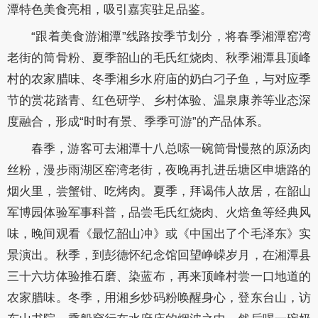
潭特色美食亮相，吸引嘉宾驻足品鉴。
“跟着美食游湘潭”线路按季节划分，将春季湘潭窑湾
老街的筒骨粉、夏季韶山的毛氏红烧肉、秋季湘潭县顶峰
村的农家腊味、冬季湘乡水府庙的奶白刁子鱼，与对应季
节的赏花踏青、红色研学、乡村体验、温泉康养等业态深
度融合，形成“时时有景、季季可游”的产品体系。
春季，游客可去湘潭十八总嗦一碗筒骨慢熬的原汤肉
丝粉，漫步雨湖区窑湾老街，夜晚再扎进岳塘区申塘路的
烟火里，尝蟹钳、吃烤肉。夏季，拜谒伟人故居，在韶山
军博园体验军事科普，品尝毛氏红烧肉、火焙鱼等经典风
味，晚间观看《最忆韶山冲》或《中国出了个毛泽东》实
景演出。秋季，到彭德怀纪念馆回望峥嵘岁月，在湘潭县
三十六坊体验推石磨、染蓝布，再来顶峰村尝一口地道的
农家腊味。冬季，用湘乡炒码粉唤醒身心，登东台山，访