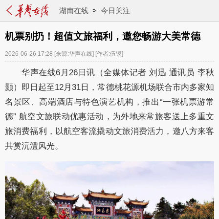
湖南在线
>
今日关注
机票别扔！超值文旅福利，邀您畅游大美常德
2026-06-26 17:28
[来源:华声在线]
[作者:伍镆]
华声在线6月26日讯（全媒体记者 刘迅 通讯员 李秋
颢）即日起至12月31日，常德桃花源机场联合市内多家知
名景区、高端酒店与特色演艺机构，推出“一张机票游常
德” 航空文旅联动优惠活动，为外地来常旅客送上多重文
旅消费福利，以航空客流撬动文旅消费活力，邀八方来客
共赏沅澧风光。