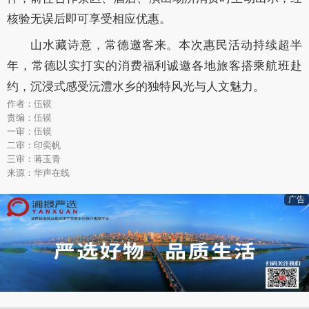
核验无误后即可享受相应优惠。
山水藏诗意，常德邀客来。本次惠民活动持续超半
年，常德以实打实的消费福利诚邀各地旅客搭乘航班赴
约，沉浸式感受沅澧水乡的独特风光与人文魅力。
作者：伍镆
责编：伍镆
一审：伍镆
二审：印奕帆
三审：蒋玉青
来源：华声在线
广告