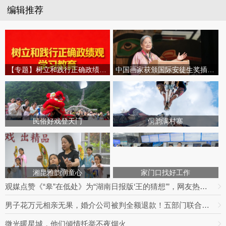
编辑推荐
【专题】树立和践行正确政绩观学习教育
中国画家获颁国际安徒生奖插画家奖
民俗好戏登天门
侗韵满村寨
湘昆雅韵润童心
家门口找好工作
观媒点赞《“皋”在低处》为“湖南日报版‘王的猜想’”，网友热议：党报头版可以这么起标题
男子花万元相亲无果，婚介公司被判全额退款！五部门联合整治婚介七大乱象
微光暖星城，他们倾情托举不夜烟火