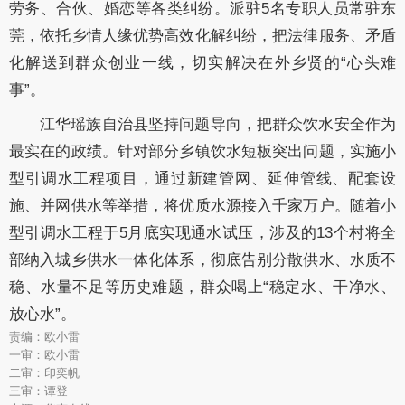
劳务、合伙、婚恋等各类纠纷。派驻5名专职人员常驻东
莞，依托乡情人缘优势高效化解纠纷，把法律服务、矛盾
化解送到群众创业一线，切实解决在外乡贤的“心头难
事”。
江华瑶族自治县坚持问题导向，把群众饮水安全作为
最实在的政绩。针对部分乡镇饮水短板突出问题，实施小
型引调水工程项目，通过新建管网、延伸管线、配套设
施、并网供水等举措，将优质水源接入千家万户。随着小
型引调水工程于5月底实现通水试压，涉及的13个村将全
部纳入城乡供水一体化体系，彻底告别分散供水、水质不
稳、水量不足等历史难题，群众喝上“稳定水、干净水、
放心水”。
责编：欧小雷
一审：欧小雷
二审：印奕帆
三审：谭登