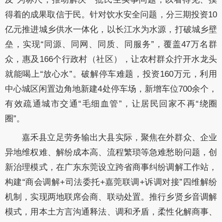
得着的成果取信于民。针对饮水安全问题，分三期投资10
亿元推进城乡供水一体化，以长江水为水源，打破城乡壁
垒，实现“同源、同网、同质、同服务”，覆盖47万名群
众，惠及166个行政村（社区），让农村群众拧开水龙头
就能喝上“放心水”。破解停车难题，投资160万元，利用
中心城区闲置边角地新建4处停车场，新增车位700余个，
有效疏通城市交通“毛细血管”，让居民回家不再“绕圈
圈”。
嘉禾县立足劳务输出大县实际，聚焦在外群众、企业
异地维权难、解纷成本高、流程繁琐等急难愁盼问题，创
新治理模式，在广东东莞设立跨省商事纠纷调解工作站，
构建“商会调解+司法委托+嘉莞联调+诉调对接”四维解纷
机制，实现两地联席会商、联动处置。推行乡贤乡音调解
模式，用本土方言沟通释法、调和矛盾，柔性化解商事、