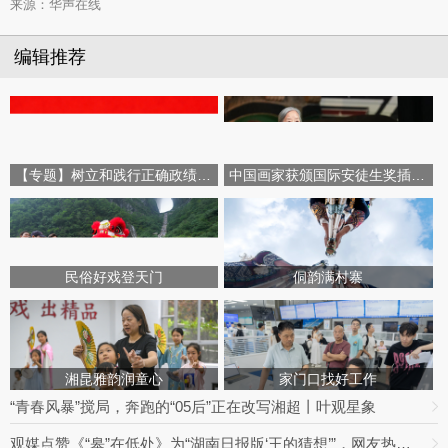
来源：华声在线
编辑推荐
【专题】树立和践行正确政绩观学习教育
中国画家获颁国际安徒生奖插画家奖
民俗好戏登天门
侗韵满村寨
湘昆雅韵润童心
家门口找好工作
“青春风暴”搅局，奔跑的“05后”正在改写湘超丨叶观星象
观媒点赞《“皋”在低处》为“湖南日报版‘王的猜想’”，网友热议：党报头版可以这么起标题