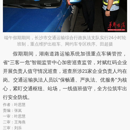
端午假期期间，长沙市交通运输综合行政执法支队实行24小时轮
班制，重点维护出租车、网约车专区秩序。田超摄​
假期期间，湖南道路运输系统加强重点车辆管控，
省“三客一危”智能监管中心加密巡查监管，对赋红码企业
开展负责人值守情况巡查，巡查所涉21家企业负责人均在
岗。交通运输执法人员以“保畅通、严执法、优服务”为核
心，紧盯交通枢纽、站场，一线值班值守，全方位筑牢出
行安全防线。
作者：叶思慧
责编：张岚
一审：叶思慧
二审：王海燕
三审：刘乐