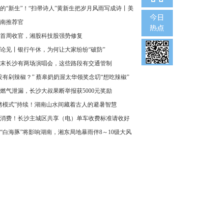
的“新生”！“扫帚诗人”黄新生把岁月风雨写成诗丨美
南推荐官
首周收官，湘股科技股强势修复
论见丨银行午休，为何让大家纷纷“破防”
末长沙有两场演唱会，这些路段有交通管制
没有剁辣椒？” 蔡皋奶奶渥太华领奖念叨“想吃辣椒”
燃气泄漏，长沙大叔果断举报获5000元奖励
烤模式”持续！湖南山水间藏着古人的避暑智慧
消费！长沙主城区共享（电）单车收费标准请收好
“白海豚”将影响湖南，湘东局地暴雨伴8～10级大风