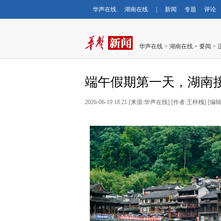
华声在线
湖南在线
|
新闻
专题
评论
华声在线
>
湖南在线
>
要闻
> 
端午假期第一天，湖南接待
2026-06-19 18:21
[
来源:华声在线
] [
作者:王梓槐
] [
编辑