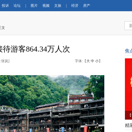
投诉
论坛
|
图片
视频
文旅
|
经济
房产
正文
游客864.34万人次
焦
:张岚
]
字体:【
大
中
小
】
【
育
精