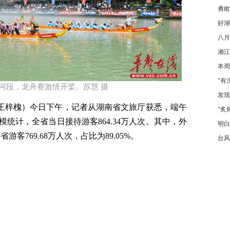
勇敢
好湖
八月
湘江
本周
“有
河段，龙舟赛激情开桨。苏慧 摄​
发现
 王梓槐）今日下午，记者从湖南省文旅厅获悉，端午
“炙
模统计，全省当日接待游客
864.34
万人次。其中，外
明白
本省游客
769.68
万人次，占比为
89.05%
。
台风