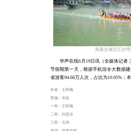
凤凰古城沱江沙湾
华声在线
6
月
19
日讯（全媒体记者
节假期第一天，根据手机信令大数据建
省游客
94.66
万人次，占比为
10.95%
；
作者：王梓槐
责编：张岚
一审：王梓槐
二审：刘思佳
三审：石伟
来源：华声在线