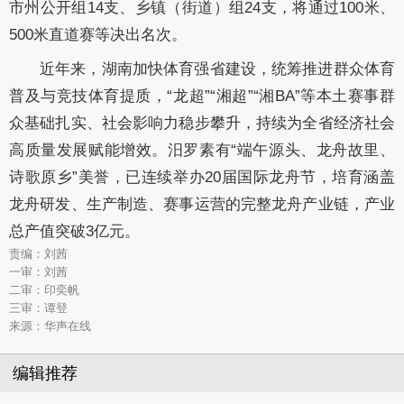
市州公开组14支、乡镇（街道）组24支，将通过100米、
500米直道赛等决出名次。
近年来，湖南加快体育强省建设，统筹推进群众体育
普及与竞技体育提质，“龙超”“湘超”“湘BA”等本土赛事群
众基础扎实、社会影响力稳步攀升，持续为全省经济社会
高质量发展赋能增效。汨罗素有“端午源头、龙舟故里、
诗歌原乡”美誉，已连续举办20届国际龙舟节，培育涵盖
龙舟研发、生产制造、赛事运营的完整龙舟产业链，产业
总产值突破3亿元。
责编：刘茜
一审：刘茜
二审：印奕帆
三审：谭登
来源：华声在线
编辑推荐