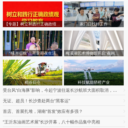
【专题】树立和践行正确政绩观学习教育
家门口找好工作
“橘洲唱晚”点亮暑期夜生活
梅溪湖艺术博物馆开启“夜间模式”
稻谷归仓
科技赋能脐橙产业
受台风“白海豚”影响，今起宁波往返长沙航班大面积取消，明日19趟次全部停飞｜出行早知道
无证、超员！长沙查处两台“黑客运”
首店、首展扎堆，湖南“首发”效应有多强？
“王沂东油画艺术展”长沙开幕，八十幅作品集中亮相