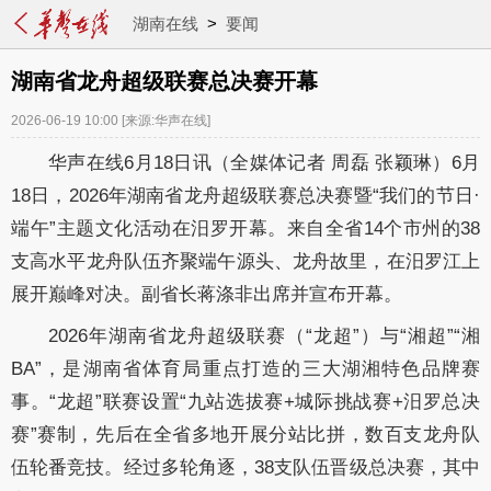
湖南在线
>
要闻
湖南省龙舟超级联赛总决赛开幕
2026-06-19 10:00
[来源:华声在线]
华声在线6月18日讯（全媒体记者 周磊 张颖琳）6月
18日，2026年湖南省龙舟超级联赛总决赛暨“我们的节日·
端午”主题文化活动在汨罗开幕。来自全省14个市州的38
支高水平龙舟队伍齐聚端午源头、龙舟故里，在汨罗江上
展开巅峰对决。副省长蒋涤非出席并宣布开幕。
2026年湖南省龙舟超级联赛（“龙超”）与“湘超”“湘
BA”，是湖南省体育局重点打造的三大湖湘特色品牌赛
事。“龙超”联赛设置“九站选拔赛+城际挑战赛+汨罗总决
赛”赛制，先后在全省多地开展分站比拼，数百支龙舟队
伍轮番竞技。经过多轮角逐，38支队伍晋级总决赛，其中