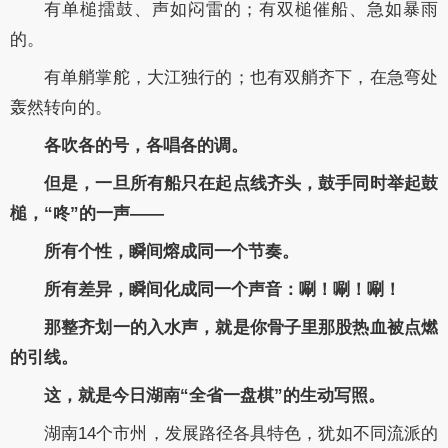
有单槌擂鼓、声如闷雷的；有双槌催船、急如暴雨
的。
有单艄掌舵，大江独行的；也有双艄齐下，在急弯处
轰然转向的。
各吹各的号，各唱各的调。
但是，一旦所有船只在起点线齐头，鼓手同时举起鼓
槌，“咚”的一声——
所有个性，瞬间熔成同一个节奏。
所有差异，瞬间化成同一个声音：唰！唰！唰！
那整齐划一的入水声，就是你骨子里那股热血被点燃
的引线。
这，就是今日湖南“全省一盘棋”的生动写照。
湖南14个市州，发展路径各具特色，犹如不同流派的