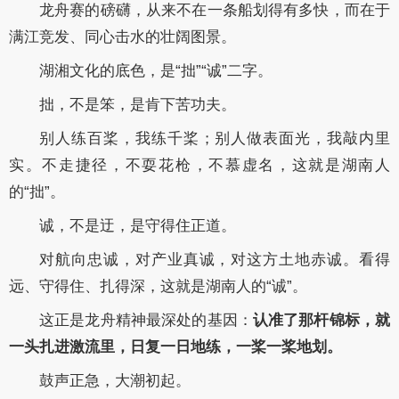
龙舟赛的磅礴，从来不在一条船划得有多快，而在于
满江竞发、同心击水的壮阔图景。
湖湘文化的底色，是“拙”“诚”二字。
拙，不是笨，是肯下苦功夫。
别人练百桨，我练千桨；别人做表面光，我敲内里
实。不走捷径，不耍花枪，不慕虚名，这就是湖南人
的“拙”。
诚，不是迂，是守得住正道。
对航向忠诚，对产业真诚，对这方土地赤诚。看得
远、守得住、扎得深，这就是湖南人的“诚”。
这正是龙舟精神最深处的基因：
认准了那杆锦标，就
一头扎进激流里，日复一日地练，一桨一桨地划。
鼓声正急，大潮初起。