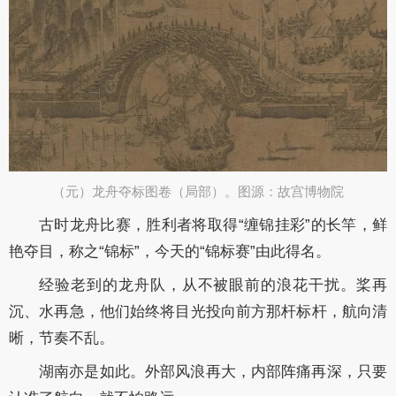
（元）龙舟夺标图卷（局部）。图源：故宫博物院​
古时龙舟比赛，胜利者将取得“缠锦挂彩”的长竿，鲜
艳夺目，称之“锦标”，今天的“锦标赛”由此得名。
经验老到的龙舟队，从不被眼前的浪花干扰。桨再
沉、水再急，他们始终将目光投向前方那杆标杆，航向清
晰，节奏不乱。
湖南亦是如此。外部风浪再大，内部阵痛再深，只要