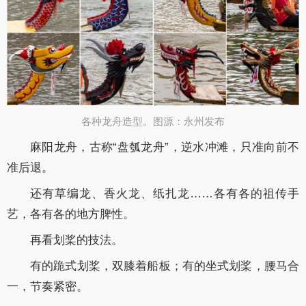
各种龙舟造型。图源：永州发布​
麻阳龙舟，古称“盘瓠龙舟”，逆水冲滩，只准向前不
准后退。
还有草编龙、香火龙、纸扎龙……各有各的祖传手
艺，各有各的地方脾性。
再看划桨的技法。
有的跪式划桨，双膝着船板；有的坐式划桨，腰马合
一，节奏紧密。