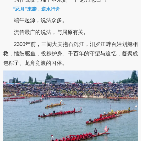
“恶月”来袭，逆水行舟
端午起源，说法众多。
流传最广的说法，与屈原有关。
2300年前，三闾大夫抱石沉江，汨罗江畔百姓划船相
救，擂鼓驱鱼，投粽护身。千百年的守望与追忆，凝聚成
包粽子、龙舟竞渡的习俗。