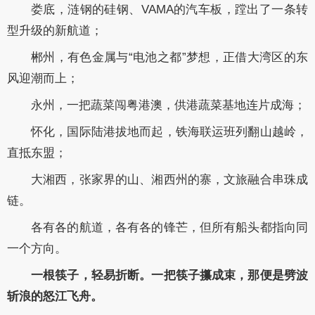
娄底，涟钢的硅钢、VAMA的汽车板，蹚出了一条转
型升级的新航道；
郴州，有色金属与“电池之都”梦想，正借大湾区的东
风迎潮而上；
永州，一把蔬菜闯粤港澳，供港蔬菜基地连片成海；
怀化，国际陆港拔地而起，铁海联运班列翻山越岭，
直抵东盟；
大湘西，张家界的山、湘西州的寨，文旅融合串珠成
链。
各有各的航道，各有各的锋芒，但所有船头都指向同
一个方向。
一根筷子，轻易折断。一把筷子攥成束，那便是劈波
斩浪的怒江飞舟。