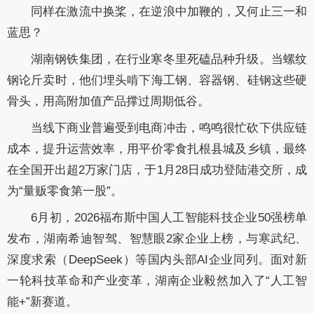
同样在激流中换桨，在逆浪中加鞭的，又何止三一和
蓝思？
湖南钢铁集团，在行业寒冬里死磕品种升级。当螺纹
钢论斤卖时，他们埋头啃下海工钢、容器钢、硅钢这些硬
骨头，用高附加值产品撑过周期低谷。
当线下商业普遍受到电商冲击，鸣鸣很忙砍下供应链
成本，提升运营效率，用平价零食扎根县城及乡镇，最终
在全国开出超2万家门店，于1月28日成功登陆港交所，成
为“量贩零食第一股”。
6月初，2026福布斯中国人工智能科技企业50强榜单
发布，湖南希迪智驾、智慧眼2家企业上榜，与寒武纪、
深度求索（DeepSeek）等国内头部AI企业同列。面对新
一轮科技革命和产业变革，湖南企业毅然加入了“人工智
能+”新赛道。