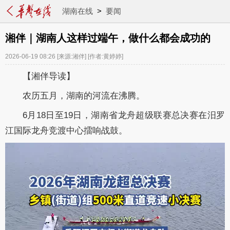
湖南在线
>
要闻
湘伴｜湖南人这样过端午，做什么都会成功的
2026-06-19 08:26
[来源:湘伴]
[作者:黄婷婷]
【湘伴导读】
农历五月，湖南的河流在沸腾。
6月18日至19日，湖南省龙舟超级联赛总决赛在汨罗
江国际龙舟竞渡中心擂响战鼓。