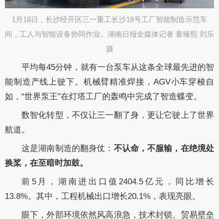
1月16日，长沙经开区三一重工长沙18号工厂智能制造示范车
间，工人与智能设备协同作业。湖南日报全媒体记者 童臻熙 刘乐
摄​
平均每45分钟，就有一台泵车从这条全球最先进的智
能制造产线上驶下。机械臂精准焊接，AGV小车穿梭自
如，“世界泵王”在灯塔工厂的轰鸣中完成了智造蝶变。
数智化转型，不仅让三一翻了身，更让它驶上了世界
航道。
这是湖南制造的翻身仗：
不认命，不服输，在绝境处
换桨，在至暗时加鼓。
前5月，湖南进出口值2404.5亿元，同比增长
13.8%。其中，工程机械出口增长20.1%，表现亮眼。
眼下，外部环境依然风高浪急，技术封锁、贸易壁垒