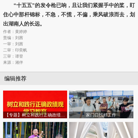
“十五五”的发令枪已响，且让我们紧握手中的桨，盯
住心中那杆锦标，不急，不慌，不偏，乘风破浪而去，划
出湖南人的长远。
作者：黄婷婷
责编：刘茜
一审：刘茜
二审：印奕帆
三审：谭登
来源：湘伴
编辑推荐
【专题】树立和践行正确政绩观学习教育
家门口找好工作