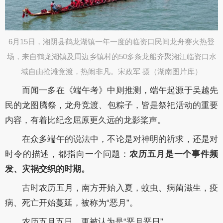
6月15日，湘阴县鹤龙湖镇一年一度的临资口民间龙舟赛火热登
场，来自鹤龙湖镇及周边乡镇村的50多条龙船齐聚湘江临资口水
域自由抢滩竞渡，热闹非凡。宋政军 摄（湖南图片库）​
而闻一多在《端午考》中则推测，端午起源于吴越先
民的龙图腾祭，龙舟竞渡、包粽子，皆是祭祀活动的重要
内容，有着比纪念屈原更久远的龙影桨声。
在众多端午的说法中，不论是对神明的祈求，还是对
时令的描述，都指向一个问题：
农历五月是一个事件频
发、灾祸交织的时期。
古时农历五月，南方开始入夏，蚊虫、病菌滋生，疫
病、死亡开始蔓延，被称为“恶月”。
农历五月五日，更被认为是“恶月恶日”。