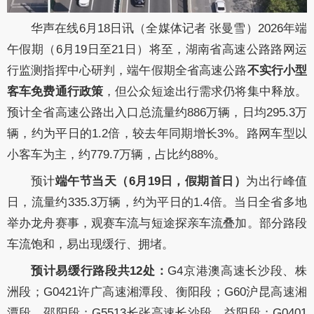
华声在线
6月18日讯（全媒体记者 张曼雪）
2026年端
午假期（6月19日至21日）将至，湖南省高速公路路网运
行监测指挥中心研判，端午假期全省高速公路
不实行小型
客车免费通行政策
，但公众短途出行需求仍将集中释放。
预计全省高速公路出入口总流量约886万辆，日均295.3万
辆，约为平日的1.2倍，较去年同期增长3%。路网车型以
小客车为主，约779.7万辆，占比约88%。
预计
端午节当天（
6月19日，假期首日）
为出行峰值
日，流量约335.3万辆，约为平日的1.4倍。当日全省多地
举办龙舟赛事，观赛车流与短途探亲车流叠加。部分路段
车流饱和，易出现缓行、拥堵。
预计易缓行路段共
12处：
G4京港澳高速长沙段、株
洲段；G0421许广高速湘潭段、衡阳段；G60沪昆高速湘
潭段、邵阳段；G5513长张高速长沙段、益阳段；G0401