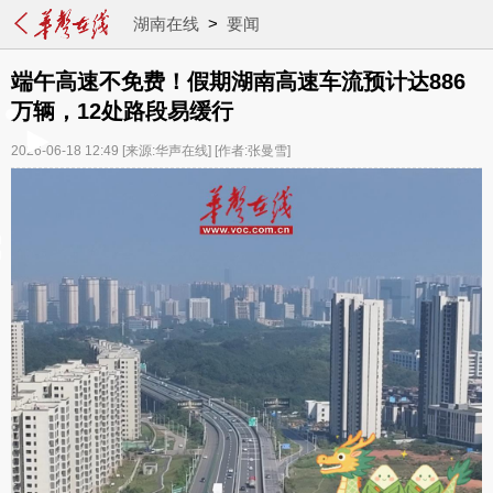
湖南在线
>
要闻
端午高速不免费！假期湖南高速车流预计达886
万辆，12处路段易缓行
2026-06-18 12:49
[来源:华声在线]
[作者:张曼雪]