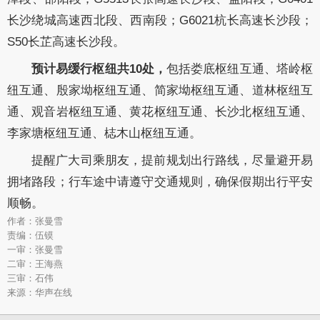
长沙绕城高速西北段、西南段；G6021杭长高速长沙段；
S50长芷高速长沙段。
预计易缓行枢纽共
10处
，
包括
娄底枢纽互通
、
塔岭枢
纽互通
、
殷家坳枢纽互通
、
简家坳枢纽互通
、
道林枢纽互
通
、
观音岩枢纽互通
、
黄花枢纽互通
、
长沙北枢纽互通
、
李家塘枢纽互通
、
梽木山枢纽互通。
提醒广大司乘朋友
，
提前规划出行路线，尽量避开易
拥堵路段；行车途中请遵守交通规则，确保假期出行平安
顺畅。
作者：张曼雪
责编：伍镆
一审：张曼雪
二审：王海燕
三审：石伟
来源：华声在线