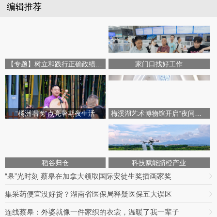
编辑推荐
【专题】树立和践行正确政绩观学习教育
家门口找好工作
“橘洲唱晚”点亮暑期夜生活
梅溪湖艺术博物馆开启“夜间模式”
稻谷归仓
科技赋能脐橙产业
“皋”光时刻 蔡皋在加拿大领取国际安徒生奖插画家奖
集采药便宜没好货？湖南省医保局释疑医保五大误区
连线蔡皋：外婆就像一件家织的衣裳，温暖了我一辈子